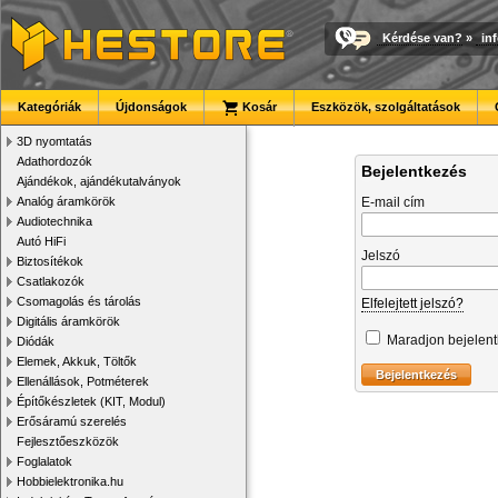
Kérdése van?
»
in
Kategóriák
Újdonságok
Kosár
Eszközök, szolgáltatások
3D nyomtatás
Adathordozók
Bejelentkezés
Ajándékok, ajándékutalványok
Analóg áramkörök
E-mail cím
Audiotechnika
Autó HiFi
Jelszó
Biztosítékok
Csatlakozók
Csomagolás és tárolás
Elfelejtett jelszó?
Digitális áramkörök
Maradjon bejelen
Diódák
Elemek, Akkuk, Töltők
Ellenállások, Potméterek
Építőkészletek (KIT, Modul)
Erősáramú szerelés
Fejlesztőeszközök
Foglalatok
Hobbielektronika.hu