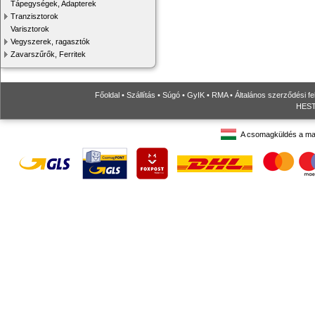
Tápegységek, Adapterek
Tranzisztorok
Varisztorok
Vegyszerek, ragasztók
Zavarszűrők, Ferritek
Főoldal
•
Szállítás
•
Súgó
•
GyIK
•
RMA
•
Általános szerződési fe
HESTO
A csomagküldés a ma