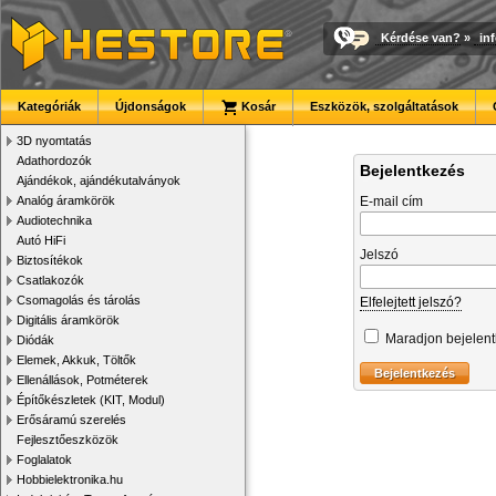
Kérdése van?
»
in
Kategóriák
Újdonságok
Kosár
Eszközök, szolgáltatások
3D nyomtatás
Adathordozók
Bejelentkezés
Ajándékok, ajándékutalványok
Analóg áramkörök
E-mail cím
Audiotechnika
Autó HiFi
Jelszó
Biztosítékok
Csatlakozók
Csomagolás és tárolás
Elfelejtett jelszó?
Digitális áramkörök
Maradjon bejelen
Diódák
Elemek, Akkuk, Töltők
Ellenállások, Potméterek
Építőkészletek (KIT, Modul)
Erősáramú szerelés
Fejlesztőeszközök
Foglalatok
Hobbielektronika.hu