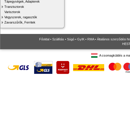
Tápegységek, Adapterek
Tranzisztorok
Varisztorok
Vegyszerek, ragasztók
Zavarszűrők, Ferritek
Főoldal
•
Szállítás
•
Súgó
•
GyIK
•
RMA
•
Általános szerződési fe
HESTO
A csomagküldés a ma