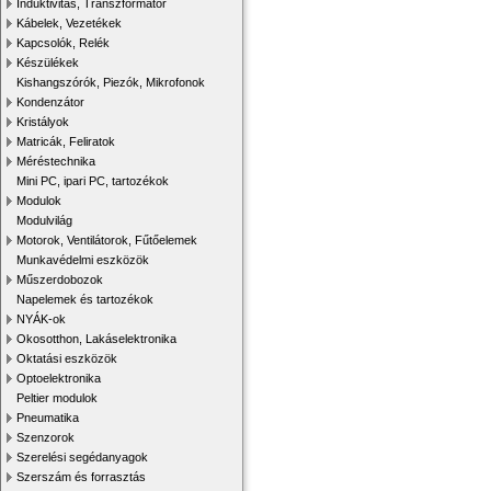
Induktivitás, Transzformátor
Kábelek, Vezetékek
Kapcsolók, Relék
Készülékek
Kishangszórók, Piezók, Mikrofonok
Kondenzátor
Kristályok
Matricák, Feliratok
Méréstechnika
Mini PC, ipari PC, tartozékok
Modulok
Modulvilág
Motorok, Ventilátorok, Fűtőelemek
Munkavédelmi eszközök
Műszerdobozok
Napelemek és tartozékok
NYÁK-ok
Okosotthon, Lakáselektronika
Oktatási eszközök
Optoelektronika
Peltier modulok
Pneumatika
Szenzorok
Szerelési segédanyagok
Szerszám és forrasztás