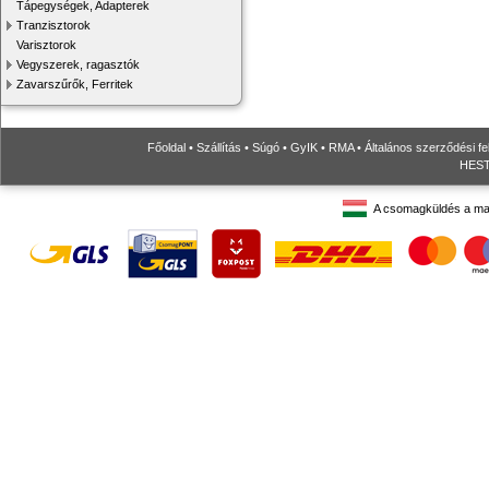
Tápegységek, Adapterek
Tranzisztorok
Varisztorok
Vegyszerek, ragasztók
Zavarszűrők, Ferritek
Főoldal
•
Szállítás
•
Súgó
•
GyIK
•
RMA
•
Általános szerződési fe
HESTO
A csomagküldés a ma