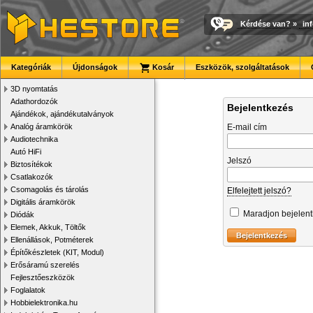
Kérdése van?
»
in
Kategóriák
Újdonságok
Kosár
Eszközök, szolgáltatások
3D nyomtatás
Adathordozók
Bejelentkezés
Ajándékok, ajándékutalványok
Analóg áramkörök
E-mail cím
Audiotechnika
Autó HiFi
Jelszó
Biztosítékok
Csatlakozók
Csomagolás és tárolás
Elfelejtett jelszó?
Digitális áramkörök
Maradjon bejelen
Diódák
Elemek, Akkuk, Töltők
Ellenállások, Potméterek
Építőkészletek (KIT, Modul)
Erősáramú szerelés
Fejlesztőeszközök
Foglalatok
Hobbielektronika.hu