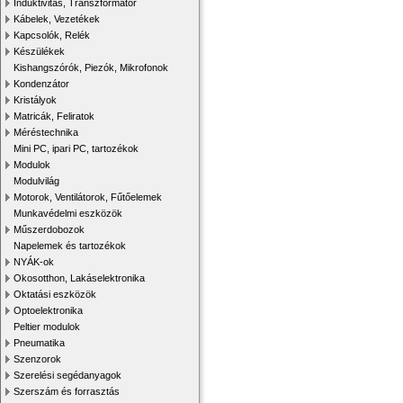
Induktivitás, Transzformátor
Kábelek, Vezetékek
Kapcsolók, Relék
Készülékek
Kishangszórók, Piezók, Mikrofonok
Kondenzátor
Kristályok
Matricák, Feliratok
Méréstechnika
Mini PC, ipari PC, tartozékok
Modulok
Modulvilág
Motorok, Ventilátorok, Fűtőelemek
Munkavédelmi eszközök
Műszerdobozok
Napelemek és tartozékok
NYÁK-ok
Okosotthon, Lakáselektronika
Oktatási eszközök
Optoelektronika
Peltier modulok
Pneumatika
Szenzorok
Szerelési segédanyagok
Szerszám és forrasztás