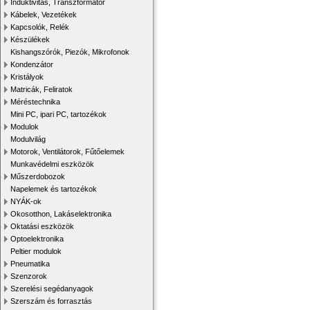
Induktivitás, Transzformátor
Kábelek, Vezetékek
Kapcsolók, Relék
Készülékek
Kishangszórók, Piezók, Mikrofonok
Kondenzátor
Kristályok
Matricák, Feliratok
Méréstechnika
Mini PC, ipari PC, tartozékok
Modulok
Modulvilág
Motorok, Ventilátorok, Fűtőelemek
Munkavédelmi eszközök
Műszerdobozok
Napelemek és tartozékok
NYÁK-ok
Okosotthon, Lakáselektronika
Oktatási eszközök
Optoelektronika
Peltier modulok
Pneumatika
Szenzorok
Szerelési segédanyagok
Szerszám és forrasztás