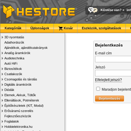
Kérdése van?
»
in
Kategóriák
Újdonságok
Kosár
Eszközök, szolgáltatások
3D nyomtatás
Adathordozók
Bejelentkezés
Ajándékok, ajándékutalványok
Analóg áramkörök
E-mail cím
Audiotechnika
Autó HiFi
Jelszó
Biztosítékok
Csatlakozók
Csomagolás és tárolás
Elfelejtett jelszó?
Digitális áramkörök
Maradjon bejelen
Diódák
Elemek, Akkuk, Töltők
Ellenállások, Potméterek
Építőkészletek (KIT, Modul)
Erősáramú szerelés
Fejlesztőeszközök
Foglalatok
Hobbielektronika.hu