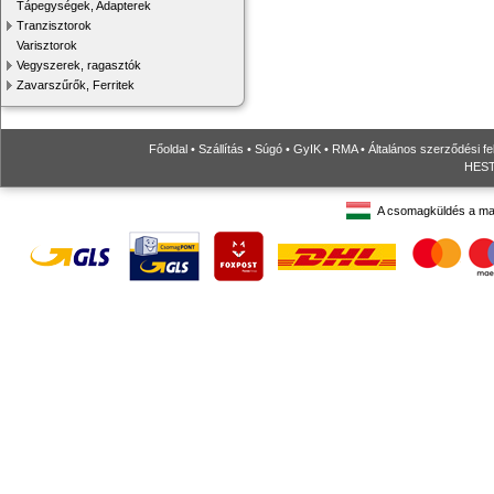
Tápegységek, Adapterek
Tranzisztorok
Varisztorok
Vegyszerek, ragasztók
Zavarszűrők, Ferritek
Főoldal
•
Szállítás
•
Súgó
•
GyIK
•
RMA
•
Általános szerződési fe
HESTO
A csomagküldés a ma