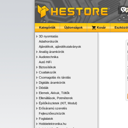
Kategóriák
Újdonságok
Kosár
Eszközök
3D nyomtatás
Adathordozók
Ajándékok, ajándékutalványok
Analóg áramkörök
Audiotechnika
Autó HiFi
Biztosítékok
Csatlakozók
Csomagolás és tárolás
Digitális áramkörök
Diódák
Elemek, Akkuk, Töltők
Ellenállások, Potméterek
Építőkészletek (KIT, Modul)
Erősáramú szerelés
Fejlesztőeszközök
Foglalatok
Hobbielektronika.hu