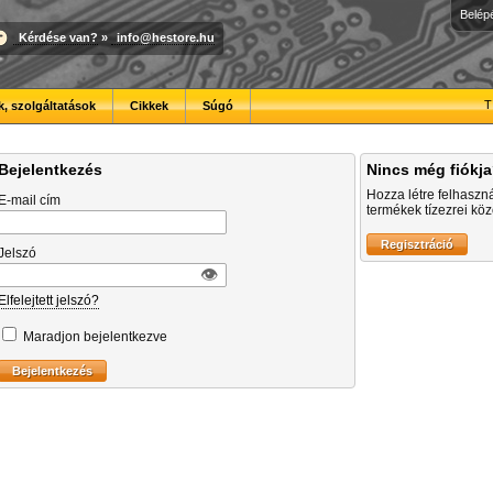
Belép
Kérdése van?
»
info@hestore.hu
T
, szolgáltatások
Cikkek
Súgó
Bejelentkezés
Nincs még fiókj
Hozza létre felhaszn
E-mail cím
termékek tízezrei közö
Jelszó
👁︎
Elfelejtett jelszó?
Maradjon bejelentkezve