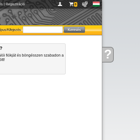
és
|
Regisztráció
0
ípus/Kifejezés:
a?
?
Kérdése
álói fiókját és böngésszen szabadon a
van
tt!