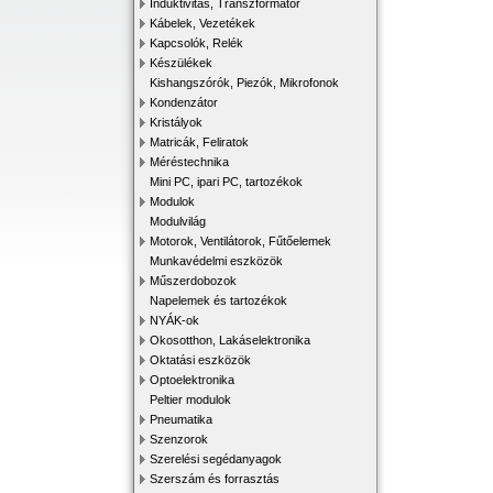
Induktivitás, Transzformátor
Kábelek, Vezetékek
Kapcsolók, Relék
Készülékek
Kishangszórók, Piezók, Mikrofonok
Kondenzátor
Kristályok
Matricák, Feliratok
Méréstechnika
Mini PC, ipari PC, tartozékok
Modulok
Modulvilág
Motorok, Ventilátorok, Fűtőelemek
Munkavédelmi eszközök
Műszerdobozok
Napelemek és tartozékok
NYÁK-ok
Okosotthon, Lakáselektronika
Oktatási eszközök
Optoelektronika
Peltier modulok
Pneumatika
Szenzorok
Szerelési segédanyagok
Szerszám és forrasztás