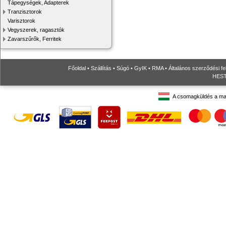
Tápegységek, Adapterek
Tranzisztorok
Varisztorok
Vegyszerek, ragasztók
Zavarszűrők, Ferritek
Főoldal
•
Szállítás
•
Súgó
•
GyIK
•
RMA
•
Általános szerződési fe
HESTO
A csomagküldés a ma