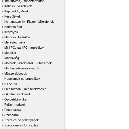
Induktivitás, Transzformátor
Kábelek, Vezetékek
Kapcsolók, Relék
Készülékek
Kishangszórók, Piezók, Mikrofonok
Kondenzátor
Kristályok
Matricák, Feliratok
Méréstechnika
Mini PC, ipari PC, tartozékok
Modulok
Modulvilág
Motorok, Ventilátorok, Fűtőelemek
Munkavédelmi eszközök
Műszerdobozok
Napelemek és tartozékok
NYÁK-ok
Okosotthon, Lakáselektronika
Oktatási eszközök
Optoelektronika
Peltier modulok
Pneumatika
Szenzorok
Szerelési segédanyagok
Szerszám és forrasztás