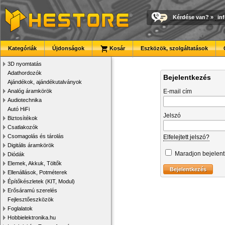
Kérdése van?
»
in
Kategóriák
Újdonságok
Kosár
Eszközök, szolgáltatások
3D nyomtatás
Adathordozók
Bejelentkezés
Ajándékok, ajándékutalványok
Analóg áramkörök
E-mail cím
Audiotechnika
Autó HiFi
Jelszó
Biztosítékok
Csatlakozók
Csomagolás és tárolás
Elfelejtett jelszó?
Digitális áramkörök
Maradjon bejelen
Diódák
Elemek, Akkuk, Töltők
Ellenállások, Potméterek
Építőkészletek (KIT, Modul)
Erősáramú szerelés
Fejlesztőeszközök
Foglalatok
Hobbielektronika.hu