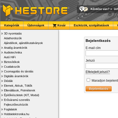
Kérdése van?
»
in
Kategóriák
Újdonságok
Kosár
Eszközök, szolgáltatások
3D nyomtatás
Adathordozók
Bejelentkezés
Ajándékok, ajándékutalványok
Analóg áramkörök
E-mail cím
Audiotechnika
Autó HiFi
Jelszó
Biztosítékok
Csatlakozók
Csomagolás és tárolás
Elfelejtett jelszó?
Digitális áramkörök
Maradjon bejelen
Diódák
Elemek, Akkuk, Töltők
Ellenállások, Potméterek
Építőkészletek (KIT, Modul)
Erősáramú szerelés
Fejlesztőeszközök
Foglalatok
Hobbielektronika.hu