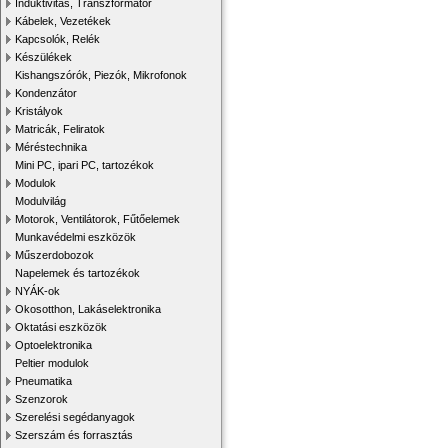
Induktivitás, Transzformátor
Kábelek, Vezetékek
Kapcsolók, Relék
Készülékek
Kishangszórók, Piezók, Mikrofonok
Kondenzátor
Kristályok
Matricák, Feliratok
Méréstechnika
Mini PC, ipari PC, tartozékok
Modulok
Modulvilág
Motorok, Ventilátorok, Fűtőelemek
Munkavédelmi eszközök
Műszerdobozok
Napelemek és tartozékok
NYÁK-ok
Okosotthon, Lakáselektronika
Oktatási eszközök
Optoelektronika
Peltier modulok
Pneumatika
Szenzorok
Szerelési segédanyagok
Szerszám és forrasztás