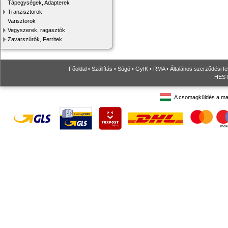
Tápegységek, Adapterek
Tranzisztorok
Varisztorok
Vegyszerek, ragasztók
Zavarszűrők, Ferritek
Főoldal
•
Szállítás
•
Súgó
•
GyIK
•
RMA
•
Általános szerződési fe
HESTO
A csomagküldés a ma