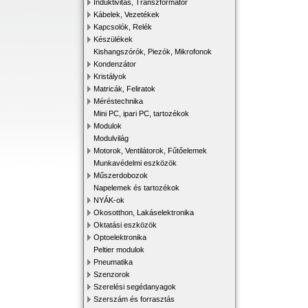
Induktivitás, Transzformátor
Kábelek, Vezetékek
Kapcsolók, Relék
Készülékek
Kishangszórók, Piezók, Mikrofonok
Kondenzátor
Kristályok
Matricák, Feliratok
Méréstechnika
Mini PC, ipari PC, tartozékok
Modulok
Modulvilág
Motorok, Ventilátorok, Fűtőelemek
Munkavédelmi eszközök
Műszerdobozok
Napelemek és tartozékok
NYÁK-ok
Okosotthon, Lakáselektronika
Oktatási eszközök
Optoelektronika
Peltier modulok
Pneumatika
Szenzorok
Szerelési segédanyagok
Szerszám és forrasztás