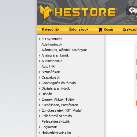
Kategóriák
Újdonságok
Kosár
Eszközök
3D nyomtatás
Adathordozók
Ajándékok, ajándékutalványok
Analóg áramkörök
Audiotechnika
Autó HiFi
Biztosítékok
Csatlakozók
Csomagolás és tárolás
Digitális áramkörök
Diódák
Elemek, Akkuk, Töltők
Ellenállások, Potméterek
Építőkészletek (KIT, Modul)
Erősáramú szerelés
Fejlesztőeszközök
Foglalatok
Hobbielektronika.hu