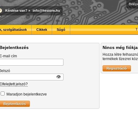
Belép
Kérdése van?
»
info@hestore.hu
T
, szolgáltatások
Cikkek
Súgó
Bejelentkezés
Nincs még fiókj
Hozza létre felhaszn
E-mail cím
termékek tízezrei közö
Jelszó
👁︎
Elfelejtett jelszó?
Maradjon bejelentkezve