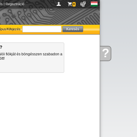
és
|
Regisztráció
0
ípus/Kifejezés:
a?
?
Kérdése
álói fiókját és böngésszen szabadon a
van
tt!