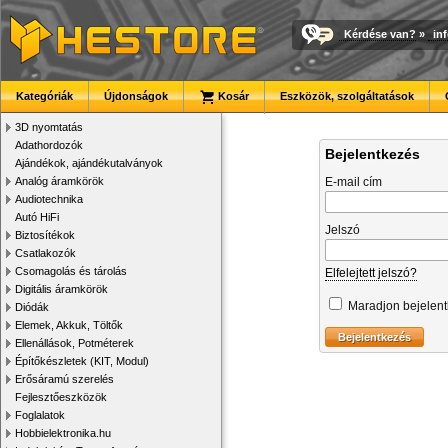
Kérdése van?
»
in
Kategóriák
Újdonságok
Kosár
Eszközök, szolgáltatások
3D nyomtatás
Adathordozók
Bejelentkezés
Ajándékok, ajándékutalványok
Analóg áramkörök
E-mail cím
Audiotechnika
Autó HiFi
Jelszó
Biztosítékok
Csatlakozók
Csomagolás és tárolás
Elfelejtett jelszó?
Digitális áramkörök
Maradjon bejelen
Diódák
Elemek, Akkuk, Töltők
Ellenállások, Potméterek
Építőkészletek (KIT, Modul)
Erősáramú szerelés
Fejlesztőeszközök
Foglalatok
Hobbielektronika.hu