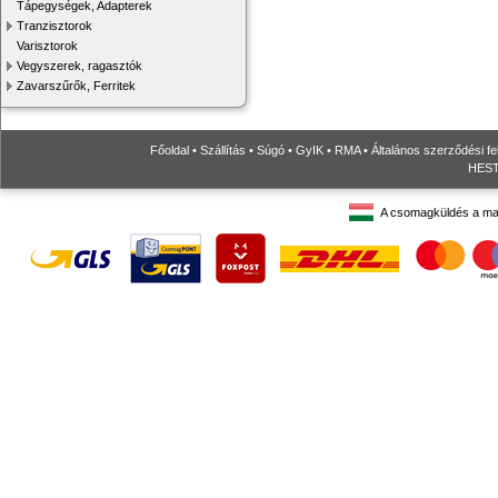
Tápegységek, Adapterek
Tranzisztorok
Varisztorok
Vegyszerek, ragasztók
Zavarszűrők, Ferritek
Főoldal
•
Szállítás
•
Súgó
•
GyIK
•
RMA
•
Általános szerződési fe
HESTO
A csomagküldés a ma