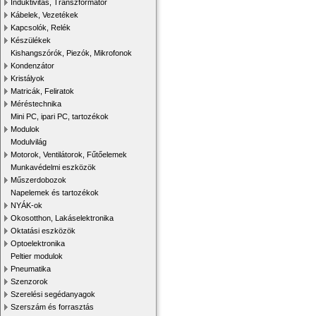
Induktivitás, Transzformátor
Kábelek, Vezetékek
Kapcsolók, Relék
Készülékek
Kishangszórók, Piezók, Mikrofonok
Kondenzátor
Kristályok
Matricák, Feliratok
Méréstechnika
Mini PC, ipari PC, tartozékok
Modulok
Modulvilág
Motorok, Ventilátorok, Fűtőelemek
Munkavédelmi eszközök
Műszerdobozok
Napelemek és tartozékok
NYÁK-ok
Okosotthon, Lakáselektronika
Oktatási eszközök
Optoelektronika
Peltier modulok
Pneumatika
Szenzorok
Szerelési segédanyagok
Szerszám és forrasztás