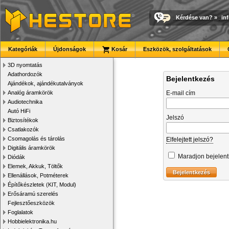
Kérdése van?
»
in
Kategóriák
Újdonságok
Kosár
Eszközök, szolgáltatások
3D nyomtatás
Adathordozók
Bejelentkezés
Ajándékok, ajándékutalványok
Analóg áramkörök
E-mail cím
Audiotechnika
Autó HiFi
Jelszó
Biztosítékok
Csatlakozók
Csomagolás és tárolás
Elfelejtett jelszó?
Digitális áramkörök
Maradjon bejelen
Diódák
Elemek, Akkuk, Töltők
Ellenállások, Potméterek
Építőkészletek (KIT, Modul)
Erősáramú szerelés
Fejlesztőeszközök
Foglalatok
Hobbielektronika.hu