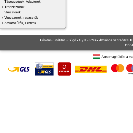
Tápegységek, Adapterek
Tranzisztorok
Varisztorok
Vegyszerek, ragasztók
Zavarszűrők, Ferritek
Főoldal
•
Szállítás
•
Súgó
•
GyIK
•
RMA
•
Általános szerződési fe
HESTO
A csomagküldés a ma