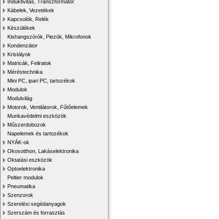
Induktivitás, Transzformátor
Kábelek, Vezetékek
Kapcsolók, Relék
Készülékek
Kishangszórók, Piezók, Mikrofonok
Kondenzátor
Kristályok
Matricák, Feliratok
Méréstechnika
Mini PC, ipari PC, tartozékok
Modulok
Modulvilág
Motorok, Ventilátorok, Fűtőelemek
Munkavédelmi eszközök
Műszerdobozok
Napelemek és tartozékok
NYÁK-ok
Okosotthon, Lakáselektronika
Oktatási eszközök
Optoelektronika
Peltier modulok
Pneumatika
Szenzorok
Szerelési segédanyagok
Szerszám és forrasztás