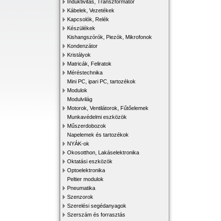
Induktivitás, Transzformátor
Kábelek, Vezetékek
Kapcsolók, Relék
Készülékek
Kishangszórók, Piezók, Mikrofonok
Kondenzátor
Kristályok
Matricák, Feliratok
Méréstechnika
Mini PC, ipari PC, tartozékok
Modulok
Modulvilág
Motorok, Ventilátorok, Fűtőelemek
Munkavédelmi eszközök
Műszerdobozok
Napelemek és tartozékok
NYÁK-ok
Okosotthon, Lakáselektronika
Oktatási eszközök
Optoelektronika
Peltier modulok
Pneumatika
Szenzorok
Szerelési segédanyagok
Szerszám és forrasztás