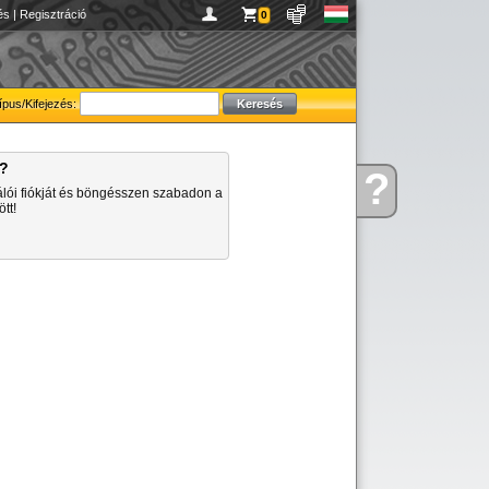
és
|
Regisztráció
0
ípus/Kifejezés:
a?
?
Kérdése
álói fiókját és böngésszen szabadon a
van
tt!