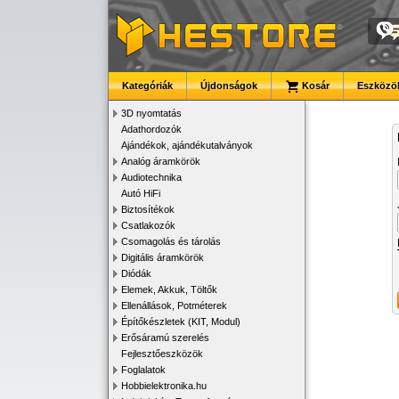
Kategóriák
Újdonságok
Kosár
Eszközök
3D nyomtatás
Adathordozók
Ajándékok, ajándékutalványok
Analóg áramkörök
Audiotechnika
Autó HiFi
Biztosítékok
Csatlakozók
Csomagolás és tárolás
Digitális áramkörök
Diódák
Elemek, Akkuk, Töltők
Ellenállások, Potméterek
Építőkészletek (KIT, Modul)
Erősáramú szerelés
Fejlesztőeszközök
Foglalatok
Hobbielektronika.hu