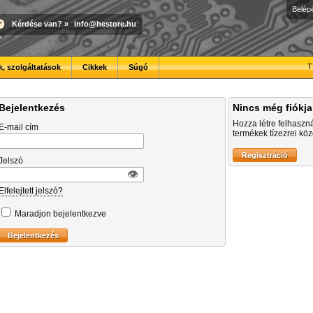
Belép
Kérdése van?
»
info@hestore.hu
T
, szolgáltatások
Cikkek
Súgó
Bejelentkezés
Nincs még fiókj
Hozza létre felhaszn
E-mail cím
termékek tízezrei közö
Jelszó
👁︎
Elfelejtett jelszó?
Maradjon bejelentkezve