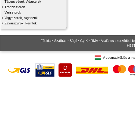
Tápegységek, Adapterek
Tranzisztorok
Varisztorok
Vegyszerek, ragasztók
Zavarszűrők, Ferritek
Főoldal
•
Szállítás
•
Súgó
•
GyIK
•
RMA
•
Általános szerződési fe
HESTO
A csomagküldés a ma