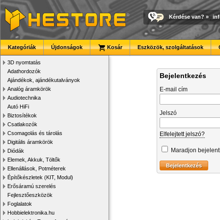
Kérdése van?
»
in
Kategóriák
Újdonságok
Kosár
Eszközök, szolgáltatások
3D nyomtatás
Adathordozók
Bejelentkezés
Ajándékok, ajándékutalványok
Analóg áramkörök
E-mail cím
Audiotechnika
Autó HiFi
Jelszó
Biztosítékok
Csatlakozók
Csomagolás és tárolás
Elfelejtett jelszó?
Digitális áramkörök
Maradjon bejelen
Diódák
Elemek, Akkuk, Töltők
Ellenállások, Potméterek
Építőkészletek (KIT, Modul)
Erősáramú szerelés
Fejlesztőeszközök
Foglalatok
Hobbielektronika.hu