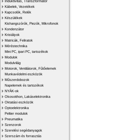
Induktivitás, Transzformátor
Kábelek, Vezetékek
Kapcsolók, Relék
Készülékek
Kishangszórók, Piezók, Mikrofonok
Kondenzátor
Kristályok
Matricák, Feliratok
Méréstechnika
Mini PC, ipari PC, tartozékok
Modulok
Modulvilág
Motorok, Ventilátorok, Fűtőelemek
Munkavédelmi eszközök
Műszerdobozok
Napelemek és tartozékok
NYÁK-ok
Okosotthon, Lakáselektronika
Oktatási eszközök
Optoelektronika
Peltier modulok
Pneumatika
Szenzorok
Szerelési segédanyagok
Szerszám és forrasztás