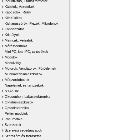
Induktivitás, Transzformátor
Kábelek, Vezetékek
Kapcsolók, Relék
Készülékek
Kishangszórók, Piezók, Mikrofonok
Kondenzátor
Kristályok
Matricák, Feliratok
Méréstechnika
Mini PC, ipari PC, tartozékok
Modulok
Modulvilág
Motorok, Ventilátorok, Fűtőelemek
Munkavédelmi eszközök
Műszerdobozok
Napelemek és tartozékok
NYÁK-ok
Okosotthon, Lakáselektronika
Oktatási eszközök
Optoelektronika
Peltier modulok
Pneumatika
Szenzorok
Szerelési segédanyagok
Szerszám és forrasztás