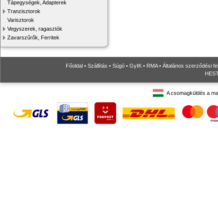
Tápegységek, Adapterek
Tranzisztorok
Varisztorok
Vegyszerek, ragasztók
Zavarszűrők, Ferritek
Főoldal
•
Szállítás
•
Súgó
•
GyIK
•
RMA
•
Általános szerződési fe
HESTO
A csomagküldés a ma