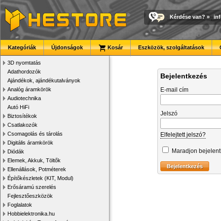
Kérdése van?
»
in
Kategóriák
Újdonságok
Kosár
Eszközök, szolgáltatások
3D nyomtatás
Adathordozók
Bejelentkezés
Ajándékok, ajándékutalványok
Analóg áramkörök
E-mail cím
Audiotechnika
Autó HiFi
Jelszó
Biztosítékok
Csatlakozók
Csomagolás és tárolás
Elfelejtett jelszó?
Digitális áramkörök
Maradjon bejelen
Diódák
Elemek, Akkuk, Töltők
Ellenállások, Potméterek
Építőkészletek (KIT, Modul)
Erősáramú szerelés
Fejlesztőeszközök
Foglalatok
Hobbielektronika.hu