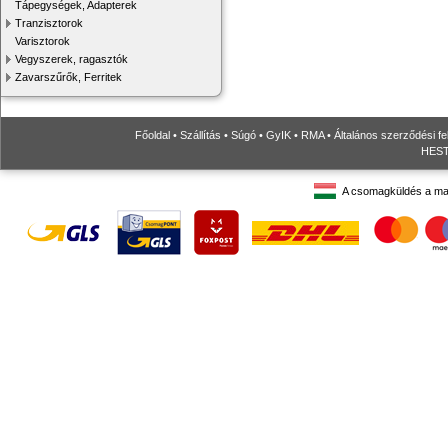
Tápegységek, Adapterek
Tranzisztorok
Varisztorok
Vegyszerek, ragasztók
Zavarszűrők, Ferritek
Főoldal
•
Szállítás
•
Súgó
•
GyIK
•
RMA
•
Általános szerződési fe
HESTO
A csomagküldés a ma