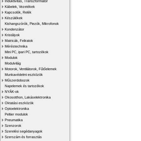
Induktivitás, Transzformátor
Kábelek, Vezetékek
Kapcsolók, Relék
Készülékek
Kishangszórók, Piezók, Mikrofonok
Kondenzátor
Kristályok
Matricák, Feliratok
Méréstechnika
Mini PC, ipari PC, tartozékok
Modulok
Modulvilág
Motorok, Ventilátorok, Fűtőelemek
Munkavédelmi eszközök
Műszerdobozok
Napelemek és tartozékok
NYÁK-ok
Okosotthon, Lakáselektronika
Oktatási eszközök
Optoelektronika
Peltier modulok
Pneumatika
Szenzorok
Szerelési segédanyagok
Szerszám és forrasztás