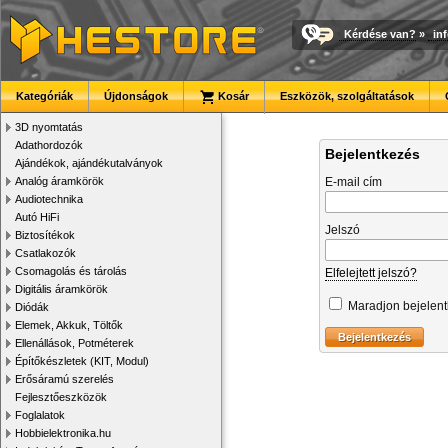
Kérdése van?
»
in
Kategóriák
Újdonságok
Kosár
Eszközök, szolgáltatások
3D nyomtatás
Adathordozók
Bejelentkezés
Ajándékok, ajándékutalványok
Analóg áramkörök
E-mail cím
Audiotechnika
Autó HiFi
Jelszó
Biztosítékok
Csatlakozók
Csomagolás és tárolás
Elfelejtett jelszó?
Digitális áramkörök
Maradjon bejelen
Diódák
Elemek, Akkuk, Töltők
Ellenállások, Potméterek
Építőkészletek (KIT, Modul)
Erősáramú szerelés
Fejlesztőeszközök
Foglalatok
Hobbielektronika.hu