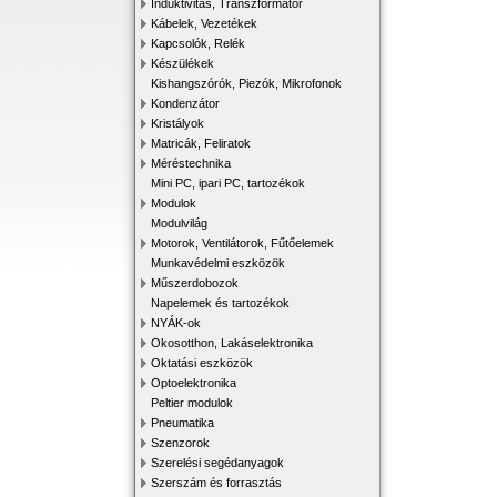
Induktivitás, Transzformátor
Kábelek, Vezetékek
Kapcsolók, Relék
Készülékek
Kishangszórók, Piezók, Mikrofonok
Kondenzátor
Kristályok
Matricák, Feliratok
Méréstechnika
Mini PC, ipari PC, tartozékok
Modulok
Modulvilág
Motorok, Ventilátorok, Fűtőelemek
Munkavédelmi eszközök
Műszerdobozok
Napelemek és tartozékok
NYÁK-ok
Okosotthon, Lakáselektronika
Oktatási eszközök
Optoelektronika
Peltier modulok
Pneumatika
Szenzorok
Szerelési segédanyagok
Szerszám és forrasztás