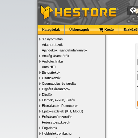
Kategóriák
Újdonságok
Kosár
Eszközök
3D nyomtatás
Adathordozók
Ajándékok, ajándékutalványok
Analóg áramkörök
Audiotechnika
Autó HiFi
Biztosítékok
Csatlakozók
Csomagolás és tárolás
Digitális áramkörök
Diódák
Elemek, Akkuk, Töltők
Ellenállások, Potméterek
Építőkészletek (KIT, Modul)
Erősáramú szerelés
Fejlesztőeszközök
Foglalatok
Hobbielektronika.hu