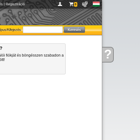
és
|
Regisztráció
0
ípus/Kifejezés:
a?
?
Kérdése
álói fiókját és böngésszen szabadon a
van
tt!