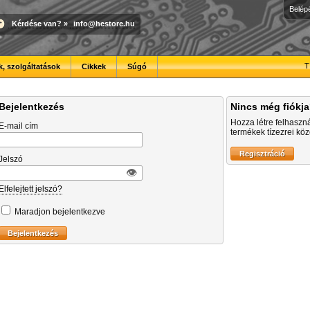
Belép
Kérdése van?
»
info@hestore.hu
T
, szolgáltatások
Cikkek
Súgó
Bejelentkezés
Nincs még fiókj
Hozza létre felhaszn
E-mail cím
termékek tízezrei közö
Jelszó
👁︎
Elfelejtett jelszó?
Maradjon bejelentkezve