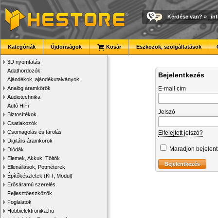
Kérdése van?
»
in
Kategóriák
Újdonságok
Kosár
Eszközök, szolgáltatások
3D nyomtatás
Adathordozók
Bejelentkezés
Ajándékok, ajándékutalványok
Analóg áramkörök
E-mail cím
Audiotechnika
Autó HiFi
Jelszó
Biztosítékok
Csatlakozók
Csomagolás és tárolás
Elfelejtett jelszó?
Digitális áramkörök
Maradjon bejelen
Diódák
Elemek, Akkuk, Töltők
Ellenállások, Potméterek
Építőkészletek (KIT, Modul)
Erősáramú szerelés
Fejlesztőeszközök
Foglalatok
Hobbielektronika.hu