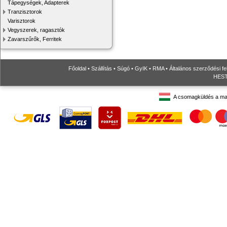
Tápegységek, Adapterek
Tranzisztorok
Varisztorok
Vegyszerek, ragasztók
Zavarszűrők, Ferritek
Főoldal
•
Szállítás
•
Súgó
•
GyIK
•
RMA
•
Általános szerződési fe
HESTO
A csomagküldés a ma