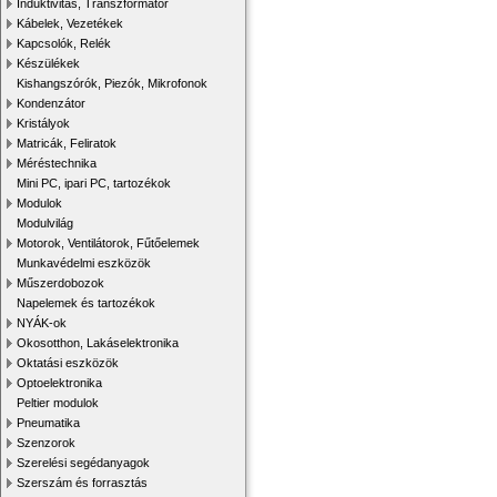
Induktivitás, Transzformátor
Kábelek, Vezetékek
Kapcsolók, Relék
Készülékek
Kishangszórók, Piezók, Mikrofonok
Kondenzátor
Kristályok
Matricák, Feliratok
Méréstechnika
Mini PC, ipari PC, tartozékok
Modulok
Modulvilág
Motorok, Ventilátorok, Fűtőelemek
Munkavédelmi eszközök
Műszerdobozok
Napelemek és tartozékok
NYÁK-ok
Okosotthon, Lakáselektronika
Oktatási eszközök
Optoelektronika
Peltier modulok
Pneumatika
Szenzorok
Szerelési segédanyagok
Szerszám és forrasztás