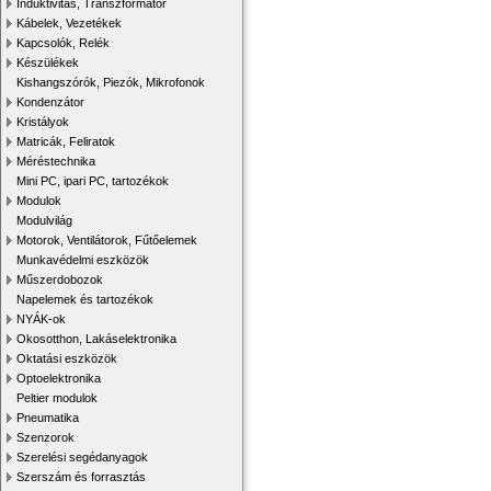
Induktivitás, Transzformátor
Kábelek, Vezetékek
Kapcsolók, Relék
Készülékek
Kishangszórók, Piezók, Mikrofonok
Kondenzátor
Kristályok
Matricák, Feliratok
Méréstechnika
Mini PC, ipari PC, tartozékok
Modulok
Modulvilág
Motorok, Ventilátorok, Fűtőelemek
Munkavédelmi eszközök
Műszerdobozok
Napelemek és tartozékok
NYÁK-ok
Okosotthon, Lakáselektronika
Oktatási eszközök
Optoelektronika
Peltier modulok
Pneumatika
Szenzorok
Szerelési segédanyagok
Szerszám és forrasztás