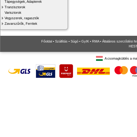
Tápegységek, Adapterek
Tranzisztorok
Varisztorok
Vegyszerek, ragasztók
Zavarszűrők, Ferritek
Főoldal
•
Szállítás
•
Súgó
•
GyIK
•
RMA
•
Általános szerződési fe
HESTO
A csomagküldés a ma