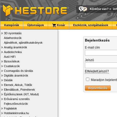
Kérdése van?
»
in
Kategóriák
Újdonságok
Kosár
Eszközök, szolgáltatások
3D nyomtatás
Adathordozók
Bejelentkezés
Ajándékok, ajándékutalványok
Analóg áramkörök
E-mail cím
Audiotechnika
Autó HiFi
Jelszó
Biztosítékok
Csatlakozók
Csomagolás és tárolás
Elfelejtett jelszó?
Digitális áramkörök
Maradjon bejelen
Diódák
Elemek, Akkuk, Töltők
Ellenállások, Potméterek
Építőkészletek (KIT, Modul)
Erősáramú szerelés
Fejlesztőeszközök
Foglalatok
Hobbielektronika.hu