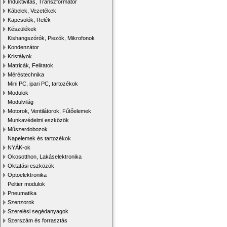
Induktivitás, Transzformátor
Kábelek, Vezetékek
Kapcsolók, Relék
Készülékek
Kishangszórók, Piezók, Mikrofonok
Kondenzátor
Kristályok
Matricák, Feliratok
Méréstechnika
Mini PC, ipari PC, tartozékok
Modulok
Modulvilág
Motorok, Ventilátorok, Fűtőelemek
Munkavédelmi eszközök
Műszerdobozok
Napelemek és tartozékok
NYÁK-ok
Okosotthon, Lakáselektronika
Oktatási eszközök
Optoelektronika
Peltier modulok
Pneumatika
Szenzorok
Szerelési segédanyagok
Szerszám és forrasztás