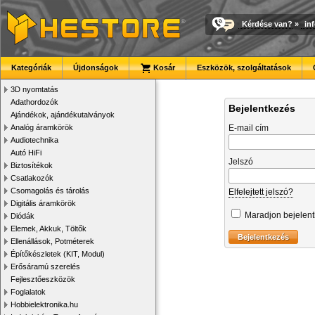
Kérdése van?
»
in
Kategóriák
Újdonságok
Kosár
Eszközök, szolgáltatások
3D nyomtatás
Adathordozók
Bejelentkezés
Ajándékok, ajándékutalványok
Analóg áramkörök
E-mail cím
Audiotechnika
Autó HiFi
Jelszó
Biztosítékok
Csatlakozók
Csomagolás és tárolás
Elfelejtett jelszó?
Digitális áramkörök
Maradjon bejelen
Diódák
Elemek, Akkuk, Töltők
Ellenállások, Potméterek
Építőkészletek (KIT, Modul)
Erősáramú szerelés
Fejlesztőeszközök
Foglalatok
Hobbielektronika.hu