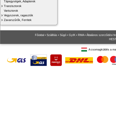
Tápegységek, Adapterek
Tranzisztorok
Varisztorok
Vegyszerek, ragasztók
Zavarszűrők, Ferritek
Főoldal
•
Szállítás
•
Súgó
•
GyIK
•
RMA
•
Általános szerződési fe
HESTO
A csomagküldés a ma