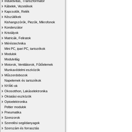
Induktivitás, Transzformátor
Kábelek, Vezetékek
Kapcsolók, Relék
Készülékek
Kishangszórók, Piezók, Mikrofonok
Kondenzátor
Kristályok
Matricák, Feliratok
Méréstechnika
Mini PC, ipari PC, tartozékok
Modulok
Modulvilág
Motorok, Ventilátorok, Fűtőelemek
Munkavédelmi eszközök
Műszerdobozok
Napelemek és tartozékok
NYÁK-ok
Okosotthon, Lakáselektronika
Oktatási eszközök
Optoelektronika
Peltier modulok
Pneumatika
Szenzorok
Szerelési segédanyagok
Szerszám és forrasztás