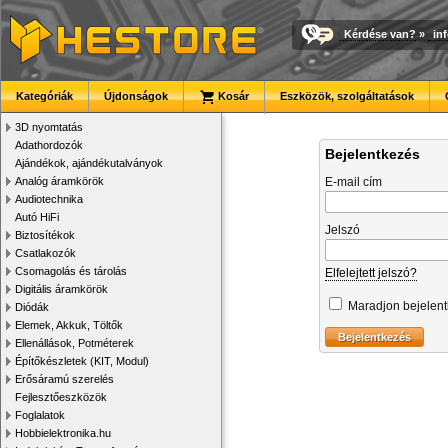
Kérdése van?
»
in
Kategóriák
Újdonságok
Kosár
Eszközök, szolgáltatások
3D nyomtatás
Adathordozók
Bejelentkezés
Ajándékok, ajándékutalványok
Analóg áramkörök
E-mail cím
Audiotechnika
Autó HiFi
Jelszó
Biztosítékok
Csatlakozók
Csomagolás és tárolás
Elfelejtett jelszó?
Digitális áramkörök
Maradjon bejelen
Diódák
Elemek, Akkuk, Töltők
Ellenállások, Potméterek
Építőkészletek (KIT, Modul)
Erősáramú szerelés
Fejlesztőeszközök
Foglalatok
Hobbielektronika.hu