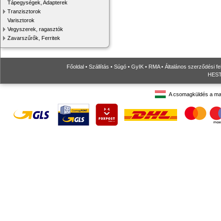
Tápegységek, Adapterek
Tranzisztorok
Varisztorok
Vegyszerek, ragasztók
Zavarszűrők, Ferritek
Főoldal
•
Szállítás
•
Súgó
•
GyIK
•
RMA
•
Általános szerződési fe
HESTO
A csomagküldés a ma