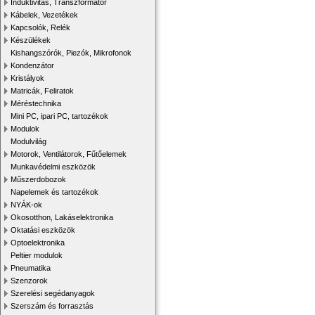
Induktivitás, Transzformátor
Kábelek, Vezetékek
Kapcsolók, Relék
Készülékek
Kishangszórók, Piezók, Mikrofonok
Kondenzátor
Kristályok
Matricák, Feliratok
Méréstechnika
Mini PC, ipari PC, tartozékok
Modulok
Modulvilág
Motorok, Ventilátorok, Fűtőelemek
Munkavédelmi eszközök
Műszerdobozok
Napelemek és tartozékok
NYÁK-ok
Okosotthon, Lakáselektronika
Oktatási eszközök
Optoelektronika
Peltier modulok
Pneumatika
Szenzorok
Szerelési segédanyagok
Szerszám és forrasztás