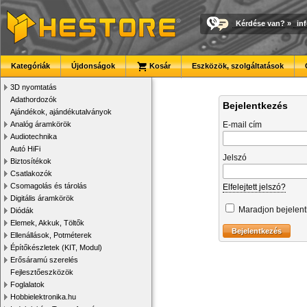
Kérdése van?
»
in
Kategóriák
Újdonságok
Kosár
Eszközök, szolgáltatások
3D nyomtatás
Adathordozók
Bejelentkezés
Ajándékok, ajándékutalványok
Analóg áramkörök
E-mail cím
Audiotechnika
Autó HiFi
Jelszó
Biztosítékok
Csatlakozók
Csomagolás és tárolás
Elfelejtett jelszó?
Digitális áramkörök
Maradjon bejelen
Diódák
Elemek, Akkuk, Töltők
Ellenállások, Potméterek
Építőkészletek (KIT, Modul)
Erősáramú szerelés
Fejlesztőeszközök
Foglalatok
Hobbielektronika.hu