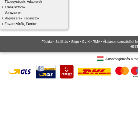
Tápegységek, Adapterek
Tranzisztorok
Varisztorok
Vegyszerek, ragasztók
Zavarszűrők, Ferritek
Főoldal
•
Szállítás
•
Súgó
•
GyIK
•
RMA
•
Általános szerződési fe
HESTO
A csomagküldés a ma