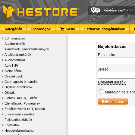
Kérdése van?
»
in
Kategóriák
Újdonságok
Kosár
Eszközök, szolgáltatások
3D nyomtatás
Adathordozók
Bejelentkezés
Ajándékok, ajándékutalványok
Analóg áramkörök
E-mail cím
Audiotechnika
Autó HiFi
Jelszó
Biztosítékok
Csatlakozók
Csomagolás és tárolás
Elfelejtett jelszó?
Digitális áramkörök
Maradjon bejelen
Diódák
Elemek, Akkuk, Töltők
Ellenállások, Potméterek
Építőkészletek (KIT, Modul)
Erősáramú szerelés
Fejlesztőeszközök
Foglalatok
Hobbielektronika.hu