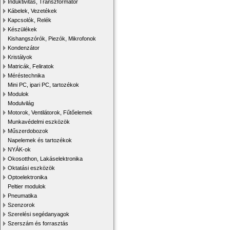
Induktivitás, Transzformátor
Kábelek, Vezetékek
Kapcsolók, Relék
Készülékek
Kishangszórók, Piezók, Mikrofonok
Kondenzátor
Kristályok
Matricák, Feliratok
Méréstechnika
Mini PC, ipari PC, tartozékok
Modulok
Modulvilág
Motorok, Ventilátorok, Fűtőelemek
Munkavédelmi eszközök
Műszerdobozok
Napelemek és tartozékok
NYÁK-ok
Okosotthon, Lakáselektronika
Oktatási eszközök
Optoelektronika
Peltier modulok
Pneumatika
Szenzorok
Szerelési segédanyagok
Szerszám és forrasztás