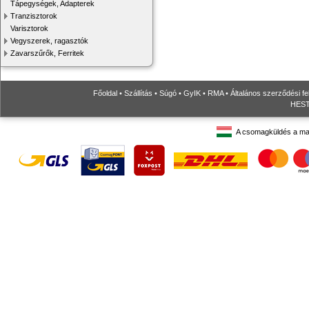
Tápegységek, Adapterek
Tranzisztorok
Varisztorok
Vegyszerek, ragasztók
Zavarszűrők, Ferritek
Főoldal
•
Szállítás
•
Súgó
•
GyIK
•
RMA
•
Általános szerződési fe
HESTO
A csomagküldés a ma