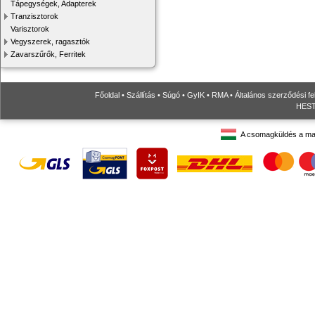
Tápegységek, Adapterek
Tranzisztorok
Varisztorok
Vegyszerek, ragasztók
Zavarszűrők, Ferritek
Főoldal
•
Szállítás
•
Súgó
•
GyIK
•
RMA
•
Általános szerződési fe
HESTO
A csomagküldés a ma