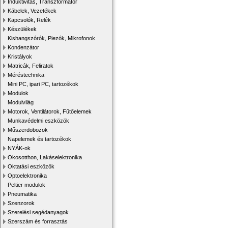
Induktivitás, Transzformátor
Kábelek, Vezetékek
Kapcsolók, Relék
Készülékek
Kishangszórók, Piezók, Mikrofonok
Kondenzátor
Kristályok
Matricák, Feliratok
Méréstechnika
Mini PC, ipari PC, tartozékok
Modulok
Modulvilág
Motorok, Ventilátorok, Fűtőelemek
Munkavédelmi eszközök
Műszerdobozok
Napelemek és tartozékok
NYÁK-ok
Okosotthon, Lakáselektronika
Oktatási eszközök
Optoelektronika
Peltier modulok
Pneumatika
Szenzorok
Szerelési segédanyagok
Szerszám és forrasztás