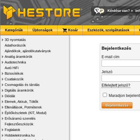
Kérdése van?
»
in
Kategóriák
Újdonságok
Kosár
Eszközök, szolgáltatások
3D nyomtatás
Adathordozók
Bejelentkezés
Ajándékok, ajándékutalványok
Analóg áramkörök
E-mail cím
Audiotechnika
Autó HiFi
Jelszó
Biztosítékok
Csatlakozók
Csomagolás és tárolás
Elfelejtett jelszó?
Digitális áramkörök
Maradjon bejelen
Diódák
Elemek, Akkuk, Töltők
Ellenállások, Potméterek
Építőkészletek (KIT, Modul)
Erősáramú szerelés
Fejlesztőeszközök
Foglalatok
Hobbielektronika.hu