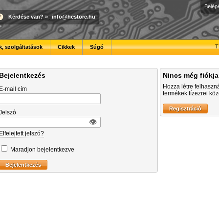
Belép
Kérdése van?
»
info@hestore.hu
T
, szolgáltatások
Cikkek
Súgó
Bejelentkezés
Nincs még fiókj
Hozza létre felhaszn
E-mail cím
termékek tízezrei közö
Jelszó
👁︎
Elfelejtett jelszó?
Maradjon bejelentkezve