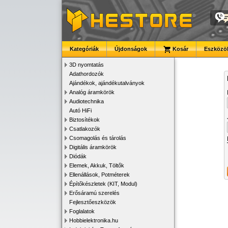
Kategóriák
Újdonságok
Kosár
Eszközök
3D nyomtatás
Adathordozók
Ajándékok, ajándékutalványok
Analóg áramkörök
Audiotechnika
Autó HiFi
Biztosítékok
Csatlakozók
Csomagolás és tárolás
Digitális áramkörök
Diódák
Elemek, Akkuk, Töltők
Ellenállások, Potméterek
Építőkészletek (KIT, Modul)
Erősáramú szerelés
Fejlesztőeszközök
Foglalatok
Hobbielektronika.hu