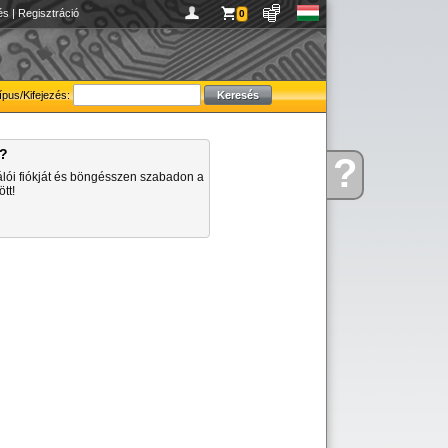
és
|
Regisztráció
0
ípus/Kifejezés:
a?
?
Kérdése
álói fiókját és böngésszen szabadon a
van
tt!