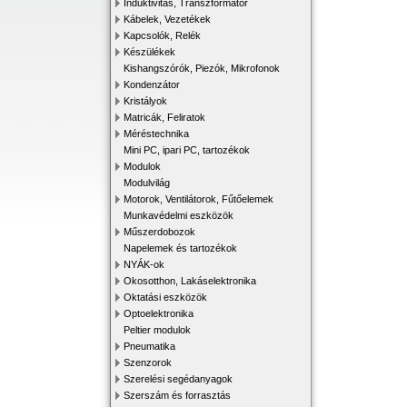
Induktivitás, Transzformátor
Kábelek, Vezetékek
Kapcsolók, Relék
Készülékek
Kishangszórók, Piezók, Mikrofonok
Kondenzátor
Kristályok
Matricák, Feliratok
Méréstechnika
Mini PC, ipari PC, tartozékok
Modulok
Modulvilág
Motorok, Ventilátorok, Fűtőelemek
Munkavédelmi eszközök
Műszerdobozok
Napelemek és tartozékok
NYÁK-ok
Okosotthon, Lakáselektronika
Oktatási eszközök
Optoelektronika
Peltier modulok
Pneumatika
Szenzorok
Szerelési segédanyagok
Szerszám és forrasztás