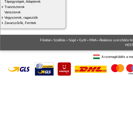
Tápegységek, Adapterek
Tranzisztorok
Varisztorok
Vegyszerek, ragasztók
Zavarszűrők, Ferritek
Főoldal
•
Szállítás
•
Súgó
•
GyIK
•
RMA
•
Általános szerződési fe
HESTO
A csomagküldés a ma