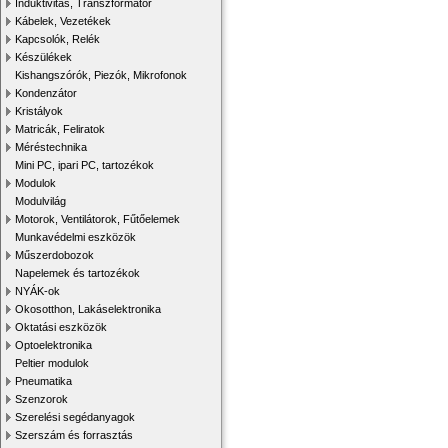
Induktivitás, Transzformátor
Kábelek, Vezetékek
Kapcsolók, Relék
Készülékek
Kishangszórók, Piezók, Mikrofonok
Kondenzátor
Kristályok
Matricák, Feliratok
Méréstechnika
Mini PC, ipari PC, tartozékok
Modulok
Modulvilág
Motorok, Ventilátorok, Fűtőelemek
Munkavédelmi eszközök
Műszerdobozok
Napelemek és tartozékok
NYÁK-ok
Okosotthon, Lakáselektronika
Oktatási eszközök
Optoelektronika
Peltier modulok
Pneumatika
Szenzorok
Szerelési segédanyagok
Szerszám és forrasztás