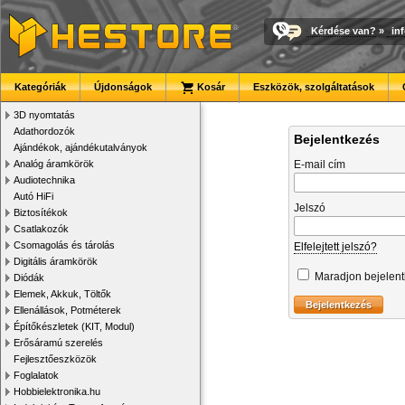
Kérdése van?
»
in
Kategóriák
Újdonságok
Kosár
Eszközök, szolgáltatások
3D nyomtatás
Adathordozók
Bejelentkezés
Ajándékok, ajándékutalványok
Analóg áramkörök
E-mail cím
Audiotechnika
Autó HiFi
Jelszó
Biztosítékok
Csatlakozók
Csomagolás és tárolás
Elfelejtett jelszó?
Digitális áramkörök
Maradjon bejelen
Diódák
Elemek, Akkuk, Töltők
Ellenállások, Potméterek
Építőkészletek (KIT, Modul)
Erősáramú szerelés
Fejlesztőeszközök
Foglalatok
Hobbielektronika.hu