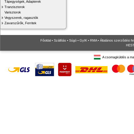
Tápegységek, Adapterek
Tranzisztorok
Varisztorok
Vegyszerek, ragasztók
Zavarszűrők, Ferritek
Főoldal
•
Szállítás
•
Súgó
•
GyIK
•
RMA
•
Általános szerződési fe
HESTO
A csomagküldés a ma