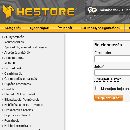
Kérdése van?
»
in
Kategóriák
Újdonságok
Kosár
Eszközök, szolgáltatások
3D nyomtatás
Adathordozók
Bejelentkezés
Ajándékok, ajándékutalványok
Analóg áramkörök
E-mail cím
Audiotechnika
Autó HiFi
Jelszó
Biztosítékok
Csatlakozók
Csomagolás és tárolás
Elfelejtett jelszó?
Digitális áramkörök
Maradjon bejelen
Diódák
Elemek, Akkuk, Töltők
Ellenállások, Potméterek
Építőkészletek (KIT, Modul)
Erősáramú szerelés
Fejlesztőeszközök
Foglalatok
Hobbielektronika.hu