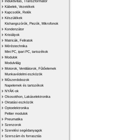
Induktivitás, Transzformátor
Kábelek, Vezetékek
Kapcsolók, Relék
Készülékek
Kishangszórók, Piezók, Mikrofonok
Kondenzátor
Kristályok
Matricák, Feliratok
Méréstechnika
Mini PC, ipari PC, tartozékok
Modulok
Modulvilág
Motorok, Ventilátorok, Fűtőelemek
Munkavédelmi eszközök
Műszerdobozok
Napelemek és tartozékok
NYÁK-ok
Okosotthon, Lakáselektronika
Oktatási eszközök
Optoelektronika
Peltier modulok
Pneumatika
Szenzorok
Szerelési segédanyagok
Szerszám és forrasztás