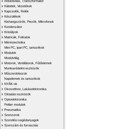
Induktivitás, Transzformátor
Kábelek, Vezetékek
Kapcsolók, Relék
Készülékek
Kishangszórók, Piezók, Mikrofonok
Kondenzátor
Kristályok
Matricák, Feliratok
Méréstechnika
Mini PC, ipari PC, tartozékok
Modulok
Modulvilág
Motorok, Ventilátorok, Fűtőelemek
Munkavédelmi eszközök
Műszerdobozok
Napelemek és tartozékok
NYÁK-ok
Okosotthon, Lakáselektronika
Oktatási eszközök
Optoelektronika
Peltier modulok
Pneumatika
Szenzorok
Szerelési segédanyagok
Szerszám és forrasztás