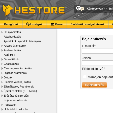
Kérdése van?
»
in
Kategóriák
Újdonságok
Kosár
Eszközök, szolgáltatások
3D nyomtatás
Adathordozók
Bejelentkezés
Ajándékok, ajándékutalványok
Analóg áramkörök
E-mail cím
Audiotechnika
Autó HiFi
Jelszó
Biztosítékok
Csatlakozók
Csomagolás és tárolás
Elfelejtett jelszó?
Digitális áramkörök
Maradjon bejelen
Diódák
Elemek, Akkuk, Töltők
Ellenállások, Potméterek
Építőkészletek (KIT, Modul)
Erősáramú szerelés
Fejlesztőeszközök
Foglalatok
Hobbielektronika.hu