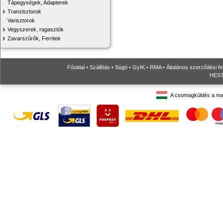
Tápegységek, Adapterek
Tranzisztorok
Varisztorok
Vegyszerek, ragasztók
Zavarszűrők, Ferritek
Főoldal
•
Szállítás
•
Súgó
•
GyIK
•
RMA
•
Általános szerződési fe
HESTO
A csomagküldés a ma