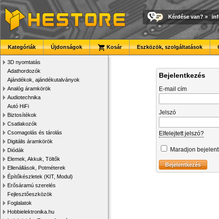
Kérdése van?
»
in
Kategóriák
Újdonságok
Kosár
Eszközök, szolgáltatások
3D nyomtatás
Adathordozók
Bejelentkezés
Ajándékok, ajándékutalványok
Analóg áramkörök
E-mail cím
Audiotechnika
Autó HiFi
Jelszó
Biztosítékok
Csatlakozók
Csomagolás és tárolás
Elfelejtett jelszó?
Digitális áramkörök
Maradjon bejelen
Diódák
Elemek, Akkuk, Töltők
Ellenállások, Potméterek
Építőkészletek (KIT, Modul)
Erősáramú szerelés
Fejlesztőeszközök
Foglalatok
Hobbielektronika.hu