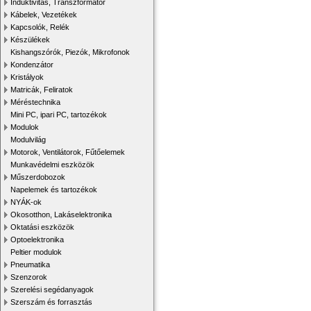
Induktivitás, Transzformátor
Kábelek, Vezetékek
Kapcsolók, Relék
Készülékek
Kishangszórók, Piezók, Mikrofonok
Kondenzátor
Kristályok
Matricák, Feliratok
Méréstechnika
Mini PC, ipari PC, tartozékok
Modulok
Modulvilág
Motorok, Ventilátorok, Fűtőelemek
Munkavédelmi eszközök
Műszerdobozok
Napelemek és tartozékok
NYÁK-ok
Okosotthon, Lakáselektronika
Oktatási eszközök
Optoelektronika
Peltier modulok
Pneumatika
Szenzorok
Szerelési segédanyagok
Szerszám és forrasztás