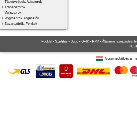
Tápegységek, Adapterek
Tranzisztorok
Varisztorok
Vegyszerek, ragasztók
Zavarszűrők, Ferritek
Főoldal
•
Szállítás
•
Súgó
•
GyIK
•
RMA
•
Általános szerződési fe
HESTO
A csomagküldés a ma