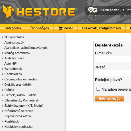
Kérdése van?
»
in
Kategóriák
Újdonságok
Kosár
Eszközök, szolgáltatások
3D nyomtatás
Adathordozók
Bejelentkezés
Ajándékok, ajándékutalványok
Analóg áramkörök
E-mail cím
Audiotechnika
Autó HiFi
Jelszó
Biztosítékok
Csatlakozók
Csomagolás és tárolás
Elfelejtett jelszó?
Digitális áramkörök
Maradjon bejelen
Diódák
Elemek, Akkuk, Töltők
Ellenállások, Potméterek
Építőkészletek (KIT, Modul)
Erősáramú szerelés
Fejlesztőeszközök
Foglalatok
Hobbielektronika.hu