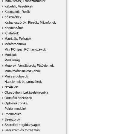
Induktivitás, Transzformátor
Kábelek, Vezetékek
Kapcsolók, Relék
Készülékek
Kishangszórók, Piezók, Mikrofonok
Kondenzátor
Kristályok
Matricák, Feliratok
Méréstechnika
Mini PC, ipari PC, tartozékok
Modulok
Modulvilág
Motorok, Ventilátorok, Fűtőelemek
Munkavédelmi eszközök
Műszerdobozok
Napelemek és tartozékok
NYÁK-ok
Okosotthon, Lakáselektronika
Oktatási eszközök
Optoelektronika
Peltier modulok
Pneumatika
Szenzorok
Szerelési segédanyagok
Szerszám és forrasztás