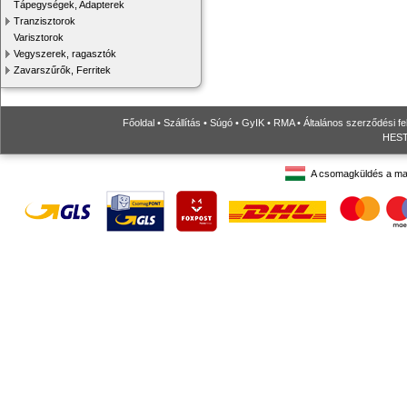
Tápegységek, Adapterek
Tranzisztorok
Varisztorok
Vegyszerek, ragasztók
Zavarszűrők, Ferritek
Főoldal
•
Szállítás
•
Súgó
•
GyIK
•
RMA
•
Általános szerződési fe
HESTO
A csomagküldés a ma