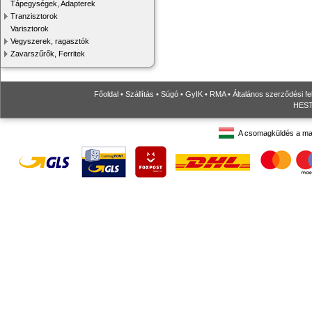
Tápegységek, Adapterek
Tranzisztorok
Varisztorok
Vegyszerek, ragasztók
Zavarszűrők, Ferritek
Főoldal
•
Szállítás
•
Súgó
•
GyIK
•
RMA
•
Általános szerződési fe
HESTO
A csomagküldés a ma