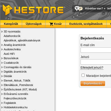
Kérdése van?
»
in
Kategóriák
Újdonságok
Kosár
Eszközök, szolgáltatások
3D nyomtatás
Adathordozók
Bejelentkezés
Ajándékok, ajándékutalványok
Analóg áramkörök
E-mail cím
Audiotechnika
Autó HiFi
Jelszó
Biztosítékok
Csatlakozók
Csomagolás és tárolás
Elfelejtett jelszó?
Digitális áramkörök
Maradjon bejelen
Diódák
Elemek, Akkuk, Töltők
Ellenállások, Potméterek
Építőkészletek (KIT, Modul)
Erősáramú szerelés
Fejlesztőeszközök
Foglalatok
Hobbielektronika.hu