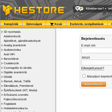
Kérdése van?
»
in
Kategóriák
Újdonságok
Kosár
Eszközök, szolgáltatások
3D nyomtatás
Adathordozók
Bejelentkezés
Ajándékok, ajándékutalványok
Analóg áramkörök
E-mail cím
Audiotechnika
Autó HiFi
Jelszó
Biztosítékok
Csatlakozók
Csomagolás és tárolás
Elfelejtett jelszó?
Digitális áramkörök
Maradjon bejelen
Diódák
Elemek, Akkuk, Töltők
Ellenállások, Potméterek
Építőkészletek (KIT, Modul)
Erősáramú szerelés
Fejlesztőeszközök
Foglalatok
Hobbielektronika.hu