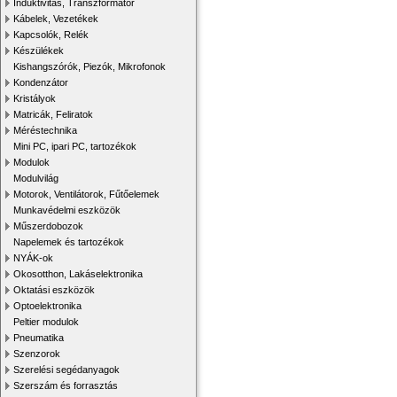
Induktivitás, Transzformátor
Kábelek, Vezetékek
Kapcsolók, Relék
Készülékek
Kishangszórók, Piezók, Mikrofonok
Kondenzátor
Kristályok
Matricák, Feliratok
Méréstechnika
Mini PC, ipari PC, tartozékok
Modulok
Modulvilág
Motorok, Ventilátorok, Fűtőelemek
Munkavédelmi eszközök
Műszerdobozok
Napelemek és tartozékok
NYÁK-ok
Okosotthon, Lakáselektronika
Oktatási eszközök
Optoelektronika
Peltier modulok
Pneumatika
Szenzorok
Szerelési segédanyagok
Szerszám és forrasztás