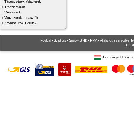
Tápegységek, Adapterek
Tranzisztorok
Varisztorok
Vegyszerek, ragasztók
Zavarszűrők, Ferritek
Főoldal
•
Szállítás
•
Súgó
•
GyIK
•
RMA
•
Általános szerződési fe
HESTO
A csomagküldés a ma