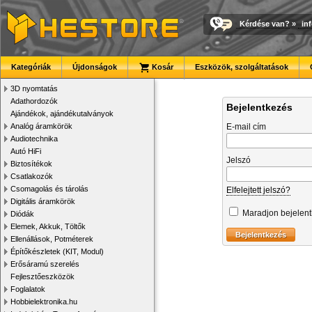
Kérdése van?
»
in
Kategóriák
Újdonságok
Kosár
Eszközök, szolgáltatások
3D nyomtatás
Adathordozók
Bejelentkezés
Ajándékok, ajándékutalványok
Analóg áramkörök
E-mail cím
Audiotechnika
Autó HiFi
Jelszó
Biztosítékok
Csatlakozók
Csomagolás és tárolás
Elfelejtett jelszó?
Digitális áramkörök
Maradjon bejelen
Diódák
Elemek, Akkuk, Töltők
Ellenállások, Potméterek
Építőkészletek (KIT, Modul)
Erősáramú szerelés
Fejlesztőeszközök
Foglalatok
Hobbielektronika.hu