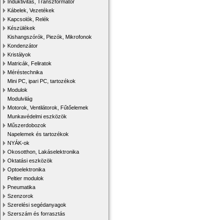
Induktivitás, Transzformátor
Kábelek, Vezetékek
Kapcsolók, Relék
Készülékek
Kishangszórók, Piezók, Mikrofonok
Kondenzátor
Kristályok
Matricák, Feliratok
Méréstechnika
Mini PC, ipari PC, tartozékok
Modulok
Modulvilág
Motorok, Ventilátorok, Fűtőelemek
Munkavédelmi eszközök
Műszerdobozok
Napelemek és tartozékok
NYÁK-ok
Okosotthon, Lakáselektronika
Oktatási eszközök
Optoelektronika
Peltier modulok
Pneumatika
Szenzorok
Szerelési segédanyagok
Szerszám és forrasztás