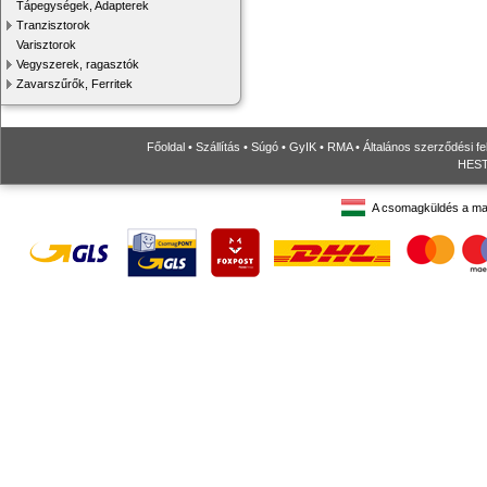
Tápegységek, Adapterek
Tranzisztorok
Varisztorok
Vegyszerek, ragasztók
Zavarszűrők, Ferritek
Főoldal
•
Szállítás
•
Súgó
•
GyIK
•
RMA
•
Általános szerződési fe
HESTO
A csomagküldés a ma