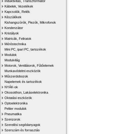
Induktivitás, Transzformátor
Kábelek, Vezetékek
Kapcsolók, Relék
Készülékek
Kishangszórók, Piezók, Mikrofonok
Kondenzátor
Kristályok
Matricák, Feliratok
Méréstechnika
Mini PC, ipari PC, tartozékok
Modulok
Modulvilág
Motorok, Ventilátorok, Fűtőelemek
Munkavédelmi eszközök
Műszerdobozok
Napelemek és tartozékok
NYÁK-ok
Okosotthon, Lakáselektronika
Oktatási eszközök
Optoelektronika
Peltier modulok
Pneumatika
Szenzorok
Szerelési segédanyagok
Szerszám és forrasztás