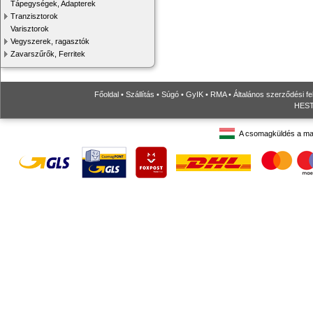
Tápegységek, Adapterek
Tranzisztorok
Varisztorok
Vegyszerek, ragasztók
Zavarszűrők, Ferritek
Főoldal
•
Szállítás
•
Súgó
•
GyIK
•
RMA
•
Általános szerződési fe
HESTO
A csomagküldés a ma