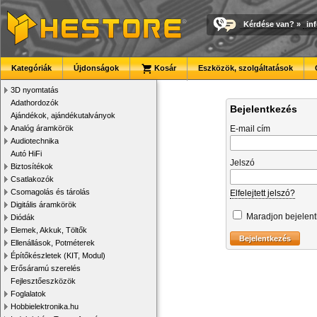
Kérdése van?
»
in
Kategóriák
Újdonságok
Kosár
Eszközök, szolgáltatások
3D nyomtatás
Adathordozók
Bejelentkezés
Ajándékok, ajándékutalványok
Analóg áramkörök
E-mail cím
Audiotechnika
Autó HiFi
Jelszó
Biztosítékok
Csatlakozók
Csomagolás és tárolás
Elfelejtett jelszó?
Digitális áramkörök
Maradjon bejelen
Diódák
Elemek, Akkuk, Töltők
Ellenállások, Potméterek
Építőkészletek (KIT, Modul)
Erősáramú szerelés
Fejlesztőeszközök
Foglalatok
Hobbielektronika.hu