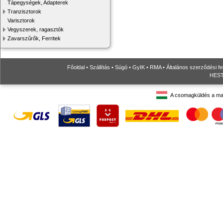
Tápegységek, Adapterek
Tranzisztorok
Varisztorok
Vegyszerek, ragasztók
Zavarszűrők, Ferritek
Főoldal
•
Szállítás
•
Súgó
•
GyIK
•
RMA
•
Általános szerződési fe
HESTO
A csomagküldés a ma