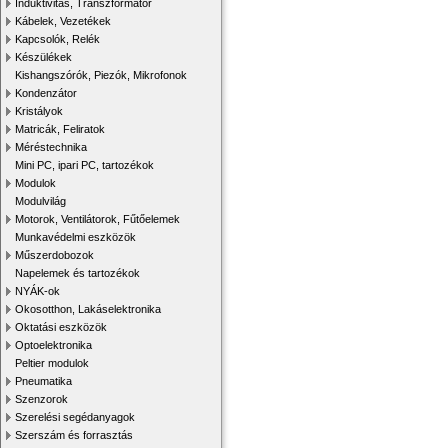
Induktivitás, Transzformátor
Kábelek, Vezetékek
Kapcsolók, Relék
Készülékek
Kishangszórók, Piezók, Mikrofonok
Kondenzátor
Kristályok
Matricák, Feliratok
Méréstechnika
Mini PC, ipari PC, tartozékok
Modulok
Modulvilág
Motorok, Ventilátorok, Fűtőelemek
Munkavédelmi eszközök
Műszerdobozok
Napelemek és tartozékok
NYÁK-ok
Okosotthon, Lakáselektronika
Oktatási eszközök
Optoelektronika
Peltier modulok
Pneumatika
Szenzorok
Szerelési segédanyagok
Szerszám és forrasztás