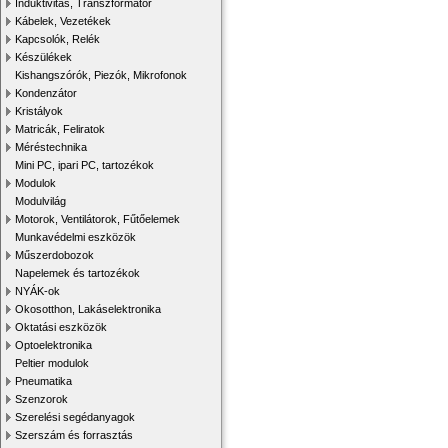
Induktivitás, Transzformátor
Kábelek, Vezetékek
Kapcsolók, Relék
Készülékek
Kishangszórók, Piezók, Mikrofonok
Kondenzátor
Kristályok
Matricák, Feliratok
Méréstechnika
Mini PC, ipari PC, tartozékok
Modulok
Modulvilág
Motorok, Ventilátorok, Fűtőelemek
Munkavédelmi eszközök
Műszerdobozok
Napelemek és tartozékok
NYÁK-ok
Okosotthon, Lakáselektronika
Oktatási eszközök
Optoelektronika
Peltier modulok
Pneumatika
Szenzorok
Szerelési segédanyagok
Szerszám és forrasztás