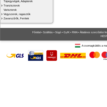
Tápegységek, Adapterek
Tranzisztorok
Varisztorok
Vegyszerek, ragasztók
Zavarszűrők, Ferritek
Főoldal
•
Szállítás
•
Súgó
•
GyIK
•
RMA
•
Általános szerződési fe
HESTO
A csomagküldés a ma