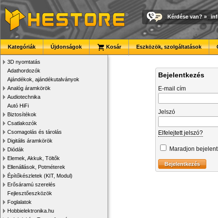
Kérdése van?
»
in
Kategóriák
Újdonságok
Kosár
Eszközök, szolgáltatások
3D nyomtatás
Adathordozók
Bejelentkezés
Ajándékok, ajándékutalványok
Analóg áramkörök
E-mail cím
Audiotechnika
Autó HiFi
Jelszó
Biztosítékok
Csatlakozók
Csomagolás és tárolás
Elfelejtett jelszó?
Digitális áramkörök
Maradjon bejelen
Diódák
Elemek, Akkuk, Töltők
Ellenállások, Potméterek
Építőkészletek (KIT, Modul)
Erősáramú szerelés
Fejlesztőeszközök
Foglalatok
Hobbielektronika.hu