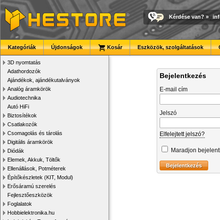
Kérdése van?
»
in
Kategóriák
Újdonságok
Kosár
Eszközök, szolgáltatások
3D nyomtatás
Adathordozók
Bejelentkezés
Ajándékok, ajándékutalványok
Analóg áramkörök
E-mail cím
Audiotechnika
Autó HiFi
Jelszó
Biztosítékok
Csatlakozók
Csomagolás és tárolás
Elfelejtett jelszó?
Digitális áramkörök
Maradjon bejelen
Diódák
Elemek, Akkuk, Töltők
Ellenállások, Potméterek
Építőkészletek (KIT, Modul)
Erősáramú szerelés
Fejlesztőeszközök
Foglalatok
Hobbielektronika.hu