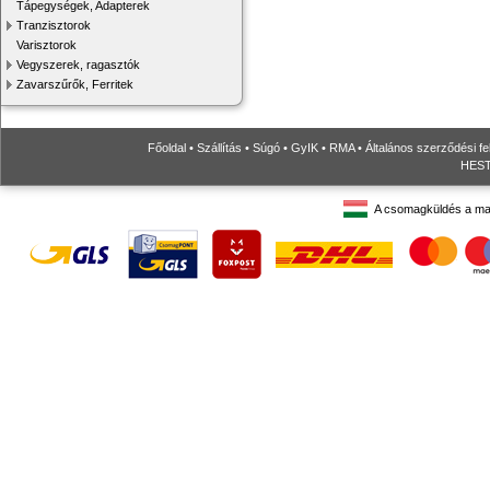
Tápegységek, Adapterek
Tranzisztorok
Varisztorok
Vegyszerek, ragasztók
Zavarszűrők, Ferritek
Főoldal
•
Szállítás
•
Súgó
•
GyIK
•
RMA
•
Általános szerződési fe
HESTO
A csomagküldés a ma