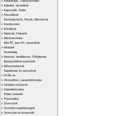
Induktivitás, Transzformátor
Kábelek, Vezetékek
Kapcsolók, Relék
Készülékek
Kishangszórók, Piezók, Mikrofonok
Kondenzátor
Kristályok
Matricák, Feliratok
Méréstechnika
Mini PC, ipari PC, tartozékok
Modulok
Modulvilág
Motorok, Ventilátorok, Fűtőelemek
Munkavédelmi eszközök
Műszerdobozok
Napelemek és tartozékok
NYÁK-ok
Okosotthon, Lakáselektronika
Oktatási eszközök
Optoelektronika
Peltier modulok
Pneumatika
Szenzorok
Szerelési segédanyagok
Szerszám és forrasztás