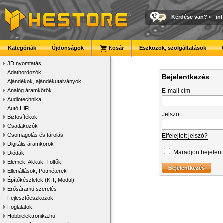
Kérdése van?
»
in
Kategóriák
Újdonságok
Kosár
Eszközök, szolgáltatások
3D nyomtatás
Adathordozók
Bejelentkezés
Ajándékok, ajándékutalványok
Analóg áramkörök
E-mail cím
Audiotechnika
Autó HiFi
Jelszó
Biztosítékok
Csatlakozók
Csomagolás és tárolás
Elfelejtett jelszó?
Digitális áramkörök
Maradjon bejelen
Diódák
Elemek, Akkuk, Töltők
Ellenállások, Potméterek
Építőkészletek (KIT, Modul)
Erősáramú szerelés
Fejlesztőeszközök
Foglalatok
Hobbielektronika.hu