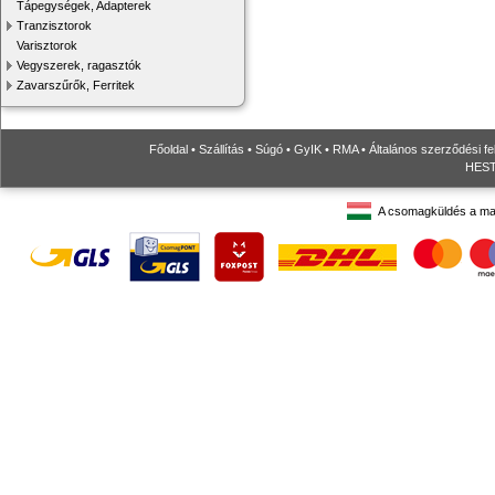
Tápegységek, Adapterek
Tranzisztorok
Varisztorok
Vegyszerek, ragasztók
Zavarszűrők, Ferritek
Főoldal
•
Szállítás
•
Súgó
•
GyIK
•
RMA
•
Általános szerződési fe
HESTO
A csomagküldés a ma