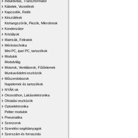
Induktivitás, Transzformátor
Kábelek, Vezetékek
Kapcsolók, Relék
Készülékek
Kishangszórók, Piezók, Mikrofonok
Kondenzátor
Kristályok
Matricák, Feliratok
Méréstechnika
Mini PC, ipari PC, tartozékok
Modulok
Modulvilág
Motorok, Ventilátorok, Fűtőelemek
Munkavédelmi eszközök
Műszerdobozok
Napelemek és tartozékok
NYÁK-ok
Okosotthon, Lakáselektronika
Oktatási eszközök
Optoelektronika
Peltier modulok
Pneumatika
Szenzorok
Szerelési segédanyagok
Szerszám és forrasztás