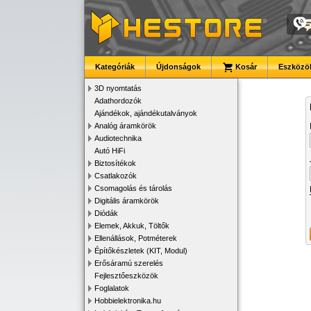
Kategóriák
Újdonságok
Kosár
Eszközök
3D nyomtatás
Adathordozók
Ajándékok, ajándékutalványok
Analóg áramkörök
Audiotechnika
Autó HiFi
Biztosítékok
Csatlakozók
Csomagolás és tárolás
Digitális áramkörök
Diódák
Elemek, Akkuk, Töltők
Ellenállások, Potméterek
Építőkészletek (KIT, Modul)
Erősáramú szerelés
Fejlesztőeszközök
Foglalatok
Hobbielektronika.hu