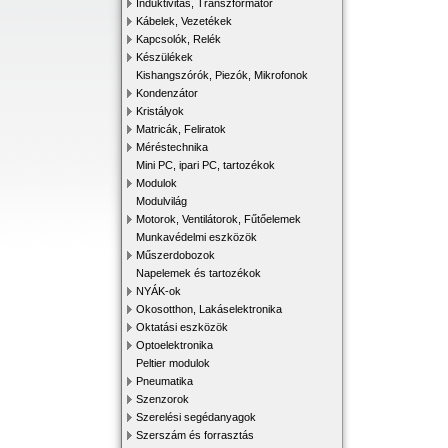
Induktivitás, Transzformátor
Kábelek, Vezetékek
Kapcsolók, Relék
Készülékek
Kishangszórók, Piezók, Mikrofonok
Kondenzátor
Kristályok
Matricák, Feliratok
Méréstechnika
Mini PC, ipari PC, tartozékok
Modulok
Modulvilág
Motorok, Ventilátorok, Fűtőelemek
Munkavédelmi eszközök
Műszerdobozok
Napelemek és tartozékok
NYÁK-ok
Okosotthon, Lakáselektronika
Oktatási eszközök
Optoelektronika
Peltier modulok
Pneumatika
Szenzorok
Szerelési segédanyagok
Szerszám és forrasztás