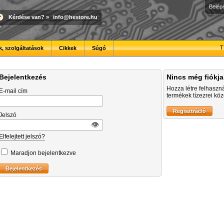
Belép
Kérdése van?
»
info@hestore.hu
T
, szolgáltatások
Cikkek
Súgó
Bejelentkezés
Nincs még fiókj
Hozza létre felhaszn
E-mail cím
termékek tízezrei közö
Jelszó
👁︎
Elfelejtett jelszó?
Maradjon bejelentkezve