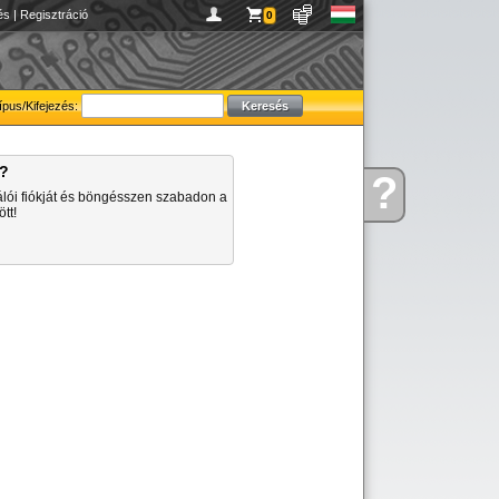
és
|
Regisztráció
0
ípus/Kifejezés:
a?
?
Kérdése
álói fiókját és böngésszen szabadon a
van
tt!