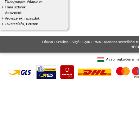
Tápegységek, Adapterek
Tranzisztorok
Varisztorok
Vegyszerek, ragasztók
Zavarszűrők, Ferritek
Főoldal
•
Szállítás
•
Súgó
•
GyIK
•
RMA
•
Általános szerződési fe
HESTO
A csomagküldés a ma