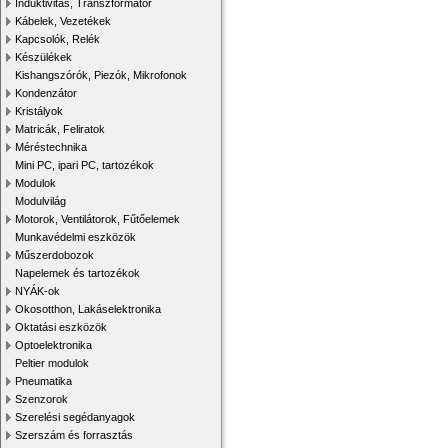
Induktivitás, Transzformátor
Kábelek, Vezetékek
Kapcsolók, Relék
Készülékek
Kishangszórók, Piezók, Mikrofonok
Kondenzátor
Kristályok
Matricák, Feliratok
Méréstechnika
Mini PC, ipari PC, tartozékok
Modulok
Modulvilág
Motorok, Ventilátorok, Fűtőelemek
Munkavédelmi eszközök
Műszerdobozok
Napelemek és tartozékok
NYÁK-ok
Okosotthon, Lakáselektronika
Oktatási eszközök
Optoelektronika
Peltier modulok
Pneumatika
Szenzorok
Szerelési segédanyagok
Szerszám és forrasztás