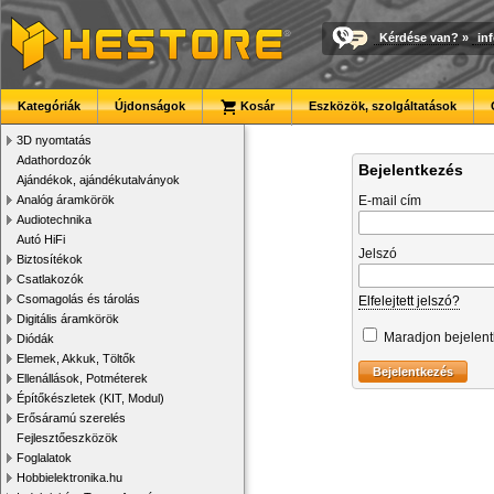
Kérdése van?
»
in
Kategóriák
Újdonságok
Kosár
Eszközök, szolgáltatások
3D nyomtatás
Adathordozók
Bejelentkezés
Ajándékok, ajándékutalványok
Analóg áramkörök
E-mail cím
Audiotechnika
Autó HiFi
Jelszó
Biztosítékok
Csatlakozók
Csomagolás és tárolás
Elfelejtett jelszó?
Digitális áramkörök
Maradjon bejelen
Diódák
Elemek, Akkuk, Töltők
Ellenállások, Potméterek
Építőkészletek (KIT, Modul)
Erősáramú szerelés
Fejlesztőeszközök
Foglalatok
Hobbielektronika.hu