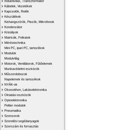
Induktivitás, Transzformátor
Kábelek, Vezetékek
Kapcsolók, Relék
Készülékek
Kishangszórók, Piezók, Mikrofonok
Kondenzátor
Kristályok
Matricák, Feliratok
Méréstechnika
Mini PC, ipari PC, tartozékok
Modulok
Modulvilág
Motorok, Ventilátorok, Fűtőelemek
Munkavédelmi eszközök
Műszerdobozok
Napelemek és tartozékok
NYÁK-ok
Okosotthon, Lakáselektronika
Oktatási eszközök
Optoelektronika
Peltier modulok
Pneumatika
Szenzorok
Szerelési segédanyagok
Szerszám és forrasztás