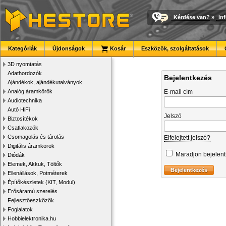
Kérdése van?
»
in
Kategóriák
Újdonságok
Kosár
Eszközök, szolgáltatások
3D nyomtatás
Adathordozók
Bejelentkezés
Ajándékok, ajándékutalványok
Analóg áramkörök
E-mail cím
Audiotechnika
Autó HiFi
Jelszó
Biztosítékok
Csatlakozók
Csomagolás és tárolás
Elfelejtett jelszó?
Digitális áramkörök
Maradjon bejelen
Diódák
Elemek, Akkuk, Töltők
Ellenállások, Potméterek
Építőkészletek (KIT, Modul)
Erősáramú szerelés
Fejlesztőeszközök
Foglalatok
Hobbielektronika.hu