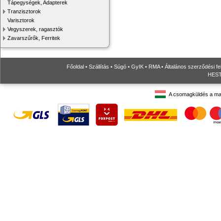
Tápegységek, Adapterek
Tranzisztorok
Varisztorok
Vegyszerek, ragasztók
Zavarszűrők, Ferritek
Főoldal
•
Szállítás
•
Súgó
•
GyIK
•
RMA
•
Általános szerződési fe
HESTO
A csomagküldés a ma