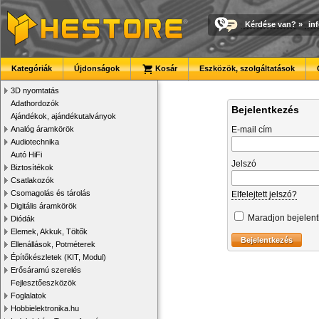
Kérdése van?
»
in
Kategóriák
Újdonságok
Kosár
Eszközök, szolgáltatások
3D nyomtatás
Adathordozók
Bejelentkezés
Ajándékok, ajándékutalványok
Analóg áramkörök
E-mail cím
Audiotechnika
Autó HiFi
Jelszó
Biztosítékok
Csatlakozók
Csomagolás és tárolás
Elfelejtett jelszó?
Digitális áramkörök
Maradjon bejelen
Diódák
Elemek, Akkuk, Töltők
Ellenállások, Potméterek
Építőkészletek (KIT, Modul)
Erősáramú szerelés
Fejlesztőeszközök
Foglalatok
Hobbielektronika.hu