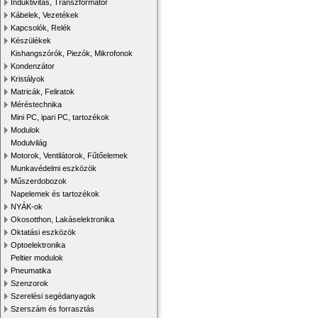
Induktivitás, Transzformátor
Kábelek, Vezetékek
Kapcsolók, Relék
Készülékek
Kishangszórók, Piezók, Mikrofonok
Kondenzátor
Kristályok
Matricák, Feliratok
Méréstechnika
Mini PC, ipari PC, tartozékok
Modulok
Modulvilág
Motorok, Ventilátorok, Fűtőelemek
Munkavédelmi eszközök
Műszerdobozok
Napelemek és tartozékok
NYÁK-ok
Okosotthon, Lakáselektronika
Oktatási eszközök
Optoelektronika
Peltier modulok
Pneumatika
Szenzorok
Szerelési segédanyagok
Szerszám és forrasztás