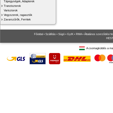
Tápegységek, Adapterek
Tranzisztorok
Varisztorok
Vegyszerek, ragasztók
Zavarszűrők, Ferritek
Főoldal
•
Szállítás
•
Súgó
•
GyIK
•
RMA
•
Általános szerződési fe
HESTO
A csomagküldés a ma