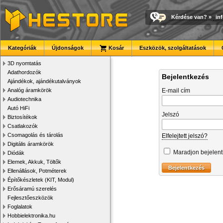
Kérdése van?
»
in
Kategóriák
Újdonságok
Kosár
Eszközök, szolgáltatások
3D nyomtatás
Adathordozók
Bejelentkezés
Ajándékok, ajándékutalványok
Analóg áramkörök
E-mail cím
Audiotechnika
Autó HiFi
Jelszó
Biztosítékok
Csatlakozók
Csomagolás és tárolás
Elfelejtett jelszó?
Digitális áramkörök
Maradjon bejelen
Diódák
Elemek, Akkuk, Töltők
Ellenállások, Potméterek
Építőkészletek (KIT, Modul)
Erősáramú szerelés
Fejlesztőeszközök
Foglalatok
Hobbielektronika.hu