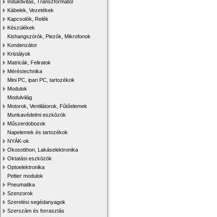
Induktivitás, Transzformátor
Kábelek, Vezetékek
Kapcsolók, Relék
Készülékek
Kishangszórók, Piezók, Mikrofonok
Kondenzátor
Kristályok
Matricák, Feliratok
Méréstechnika
Mini PC, ipari PC, tartozékok
Modulok
Modulvilág
Motorok, Ventilátorok, Fűtőelemek
Munkavédelmi eszközök
Műszerdobozok
Napelemek és tartozékok
NYÁK-ok
Okosotthon, Lakáselektronika
Oktatási eszközök
Optoelektronika
Peltier modulok
Pneumatika
Szenzorok
Szerelési segédanyagok
Szerszám és forrasztás