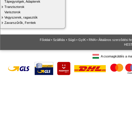
Tápegységek, Adapterek
Tranzisztorok
Varisztorok
Vegyszerek, ragasztók
Zavarszűrők, Ferritek
Főoldal
•
Szállítás
•
Súgó
•
GyIK
•
RMA
•
Általános szerződési fe
HESTO
A csomagküldés a ma