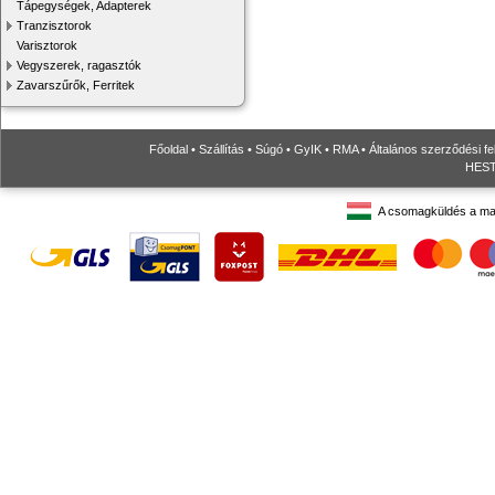
Tápegységek, Adapterek
Tranzisztorok
Varisztorok
Vegyszerek, ragasztók
Zavarszűrők, Ferritek
Főoldal
•
Szállítás
•
Súgó
•
GyIK
•
RMA
•
Általános szerződési fe
HESTO
A csomagküldés a ma