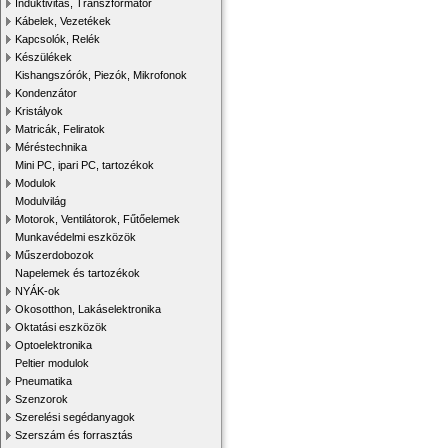
Induktivitás, Transzformátor
Kábelek, Vezetékek
Kapcsolók, Relék
Készülékek
Kishangszórók, Piezók, Mikrofonok
Kondenzátor
Kristályok
Matricák, Feliratok
Méréstechnika
Mini PC, ipari PC, tartozékok
Modulok
Modulvilág
Motorok, Ventilátorok, Fűtőelemek
Munkavédelmi eszközök
Műszerdobozok
Napelemek és tartozékok
NYÁK-ok
Okosotthon, Lakáselektronika
Oktatási eszközök
Optoelektronika
Peltier modulok
Pneumatika
Szenzorok
Szerelési segédanyagok
Szerszám és forrasztás