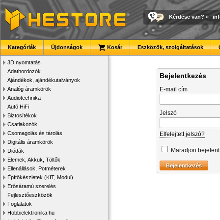
Kérdése van?
»
in
Kategóriák
Újdonságok
Kosár
Eszközök, szolgáltatások
3D nyomtatás
Adathordozók
Bejelentkezés
Ajándékok, ajándékutalványok
Analóg áramkörök
E-mail cím
Audiotechnika
Autó HiFi
Jelszó
Biztosítékok
Csatlakozók
Csomagolás és tárolás
Elfelejtett jelszó?
Digitális áramkörök
Maradjon bejelen
Diódák
Elemek, Akkuk, Töltők
Ellenállások, Potméterek
Építőkészletek (KIT, Modul)
Erősáramú szerelés
Fejlesztőeszközök
Foglalatok
Hobbielektronika.hu