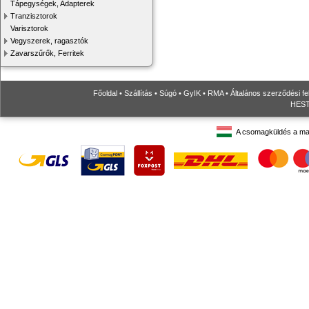
Tápegységek, Adapterek
Tranzisztorok
Varisztorok
Vegyszerek, ragasztók
Zavarszűrők, Ferritek
Főoldal
•
Szállítás
•
Súgó
•
GyIK
•
RMA
•
Általános szerződési fe
HESTO
A csomagküldés a ma