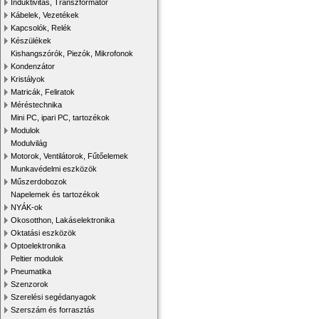
Induktivitás, Transzformátor
Kábelek, Vezetékek
Kapcsolók, Relék
Készülékek
Kishangszórók, Piezók, Mikrofonok
Kondenzátor
Kristályok
Matricák, Feliratok
Méréstechnika
Mini PC, ipari PC, tartozékok
Modulok
Modulvilág
Motorok, Ventilátorok, Fűtőelemek
Munkavédelmi eszközök
Műszerdobozok
Napelemek és tartozékok
NYÁK-ok
Okosotthon, Lakáselektronika
Oktatási eszközök
Optoelektronika
Peltier modulok
Pneumatika
Szenzorok
Szerelési segédanyagok
Szerszám és forrasztás