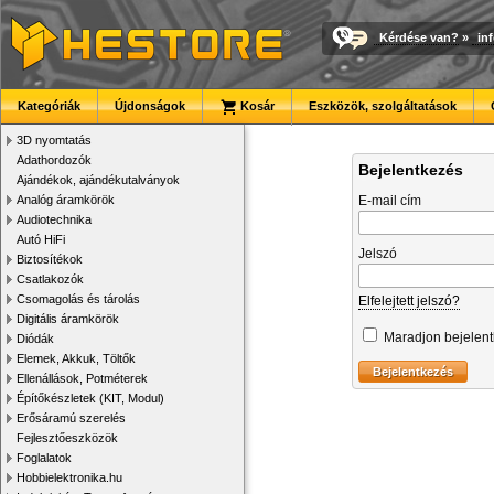
Kérdése van?
»
in
Kategóriák
Újdonságok
Kosár
Eszközök, szolgáltatások
3D nyomtatás
Adathordozók
Bejelentkezés
Ajándékok, ajándékutalványok
Analóg áramkörök
E-mail cím
Audiotechnika
Autó HiFi
Jelszó
Biztosítékok
Csatlakozók
Csomagolás és tárolás
Elfelejtett jelszó?
Digitális áramkörök
Maradjon bejelen
Diódák
Elemek, Akkuk, Töltők
Ellenállások, Potméterek
Építőkészletek (KIT, Modul)
Erősáramú szerelés
Fejlesztőeszközök
Foglalatok
Hobbielektronika.hu