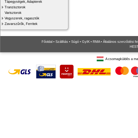
Tápegységek, Adapterek
Tranzisztorok
Varisztorok
Vegyszerek, ragasztók
Zavarszűrők, Ferritek
Főoldal
•
Szállítás
•
Súgó
•
GyIK
•
RMA
•
Általános szerződési fe
HESTO
A csomagküldés a ma