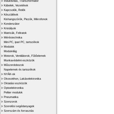
Induktivitás, Transzformátor
Kábelek, Vezetékek
Kapcsolók, Relék
Készülékek
Kishangszórók, Piezók, Mikrofonok
Kondenzátor
Kristályok
Matricák, Feliratok
Méréstechnika
Mini PC, ipari PC, tartozékok
Modulok
Modulvilág
Motorok, Ventilátorok, Fűtőelemek
Munkavédelmi eszközök
Műszerdobozok
Napelemek és tartozékok
NYÁK-ok
Okosotthon, Lakáselektronika
Oktatási eszközök
Optoelektronika
Peltier modulok
Pneumatika
Szenzorok
Szerelési segédanyagok
Szerszám és forrasztás