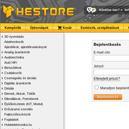
Kérdése van?
»
in
Kategóriák
Újdonságok
Kosár
Eszközök, szolgáltatások
3D nyomtatás
Adathordozók
Bejelentkezés
Ajándékok, ajándékutalványok
Analóg áramkörök
E-mail cím
Audiotechnika
Autó HiFi
Jelszó
Biztosítékok
Csatlakozók
Csomagolás és tárolás
Elfelejtett jelszó?
Digitális áramkörök
Maradjon bejelen
Diódák
Elemek, Akkuk, Töltők
Ellenállások, Potméterek
Építőkészletek (KIT, Modul)
Erősáramú szerelés
Fejlesztőeszközök
Foglalatok
Hobbielektronika.hu