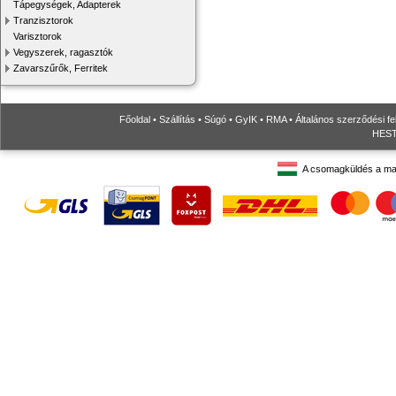
Tápegységek, Adapterek
Tranzisztorok
Varisztorok
Vegyszerek, ragasztók
Zavarszűrők, Ferritek
Főoldal
•
Szállítás
•
Súgó
•
GyIK
•
RMA
•
Általános szerződési fe
HESTO
A csomagküldés a ma