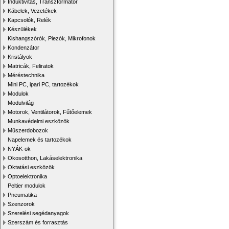
Induktivitás, Transzformátor
Kábelek, Vezetékek
Kapcsolók, Relék
Készülékek
Kishangszórók, Piezók, Mikrofonok
Kondenzátor
Kristályok
Matricák, Feliratok
Méréstechnika
Mini PC, ipari PC, tartozékok
Modulok
Modulvilág
Motorok, Ventilátorok, Fűtőelemek
Munkavédelmi eszközök
Műszerdobozok
Napelemek és tartozékok
NYÁK-ok
Okosotthon, Lakáselektronika
Oktatási eszközök
Optoelektronika
Peltier modulok
Pneumatika
Szenzorok
Szerelési segédanyagok
Szerszám és forrasztás