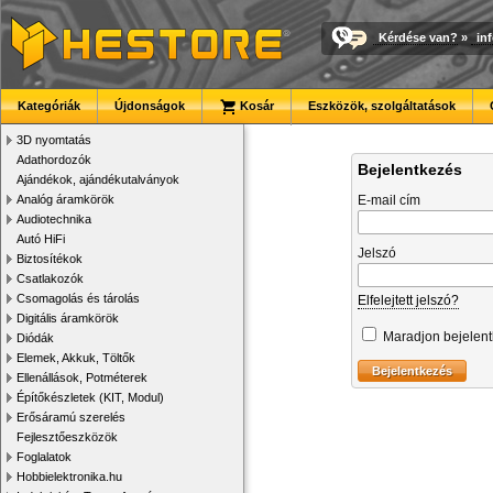
Kérdése van?
»
in
Kategóriák
Újdonságok
Kosár
Eszközök, szolgáltatások
3D nyomtatás
Adathordozók
Bejelentkezés
Ajándékok, ajándékutalványok
Analóg áramkörök
E-mail cím
Audiotechnika
Autó HiFi
Jelszó
Biztosítékok
Csatlakozók
Csomagolás és tárolás
Elfelejtett jelszó?
Digitális áramkörök
Maradjon bejelen
Diódák
Elemek, Akkuk, Töltők
Ellenállások, Potméterek
Építőkészletek (KIT, Modul)
Erősáramú szerelés
Fejlesztőeszközök
Foglalatok
Hobbielektronika.hu