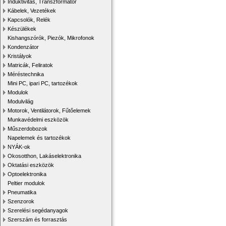
Induktivitás, Transzformátor
Kábelek, Vezetékek
Kapcsolók, Relék
Készülékek
Kishangszórók, Piezók, Mikrofonok
Kondenzátor
Kristályok
Matricák, Feliratok
Méréstechnika
Mini PC, ipari PC, tartozékok
Modulok
Modulvilág
Motorok, Ventilátorok, Fűtőelemek
Munkavédelmi eszközök
Műszerdobozok
Napelemek és tartozékok
NYÁK-ok
Okosotthon, Lakáselektronika
Oktatási eszközök
Optoelektronika
Peltier modulok
Pneumatika
Szenzorok
Szerelési segédanyagok
Szerszám és forrasztás