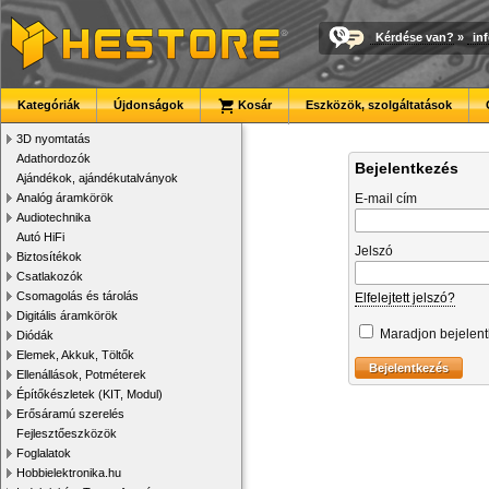
Kérdése van?
»
in
Kategóriák
Újdonságok
Kosár
Eszközök, szolgáltatások
3D nyomtatás
Adathordozók
Bejelentkezés
Ajándékok, ajándékutalványok
Analóg áramkörök
E-mail cím
Audiotechnika
Autó HiFi
Jelszó
Biztosítékok
Csatlakozók
Csomagolás és tárolás
Elfelejtett jelszó?
Digitális áramkörök
Maradjon bejelen
Diódák
Elemek, Akkuk, Töltők
Ellenállások, Potméterek
Építőkészletek (KIT, Modul)
Erősáramú szerelés
Fejlesztőeszközök
Foglalatok
Hobbielektronika.hu