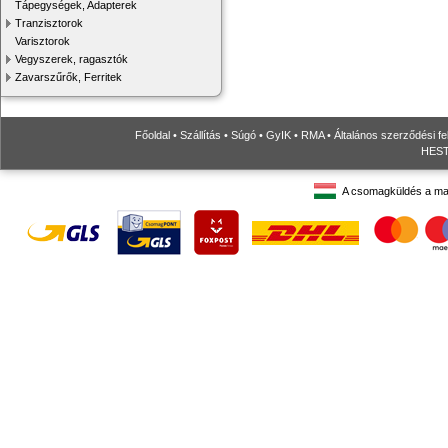
Tápegységek, Adapterek
Tranzisztorok
Varisztorok
Vegyszerek, ragasztók
Zavarszűrők, Ferritek
Főoldal
•
Szállítás
•
Súgó
•
GyIK
•
RMA
•
Általános szerződési fe
HESTO
A csomagküldés a ma