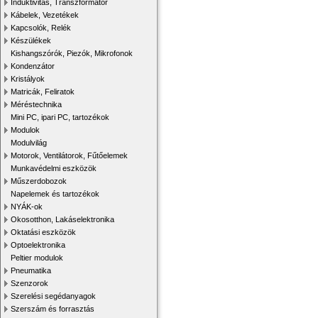
Induktivitás, Transzformátor
Kábelek, Vezetékek
Kapcsolók, Relék
Készülékek
Kishangszórók, Piezók, Mikrofonok
Kondenzátor
Kristályok
Matricák, Feliratok
Méréstechnika
Mini PC, ipari PC, tartozékok
Modulok
Modulvilág
Motorok, Ventilátorok, Fűtőelemek
Munkavédelmi eszközök
Műszerdobozok
Napelemek és tartozékok
NYÁK-ok
Okosotthon, Lakáselektronika
Oktatási eszközök
Optoelektronika
Peltier modulok
Pneumatika
Szenzorok
Szerelési segédanyagok
Szerszám és forrasztás