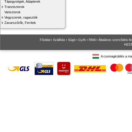
Tápegységek, Adapterek
Tranzisztorok
Varisztorok
Vegyszerek, ragasztók
Zavarszűrők, Ferritek
Főoldal
•
Szállítás
•
Súgó
•
GyIK
•
RMA
•
Általános szerződési fe
HESTO
A csomagküldés a ma