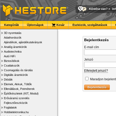
Kérdése van?
»
in
Kategóriák
Újdonságok
Kosár
Eszközök, szolgáltatások
3D nyomtatás
Adathordozók
Bejelentkezés
Ajándékok, ajándékutalványok
Analóg áramkörök
E-mail cím
Audiotechnika
Autó HiFi
Jelszó
Biztosítékok
Csatlakozók
Csomagolás és tárolás
Elfelejtett jelszó?
Digitális áramkörök
Maradjon bejelen
Diódák
Elemek, Akkuk, Töltők
Ellenállások, Potméterek
Építőkészletek (KIT, Modul)
Erősáramú szerelés
Fejlesztőeszközök
Foglalatok
Hobbielektronika.hu