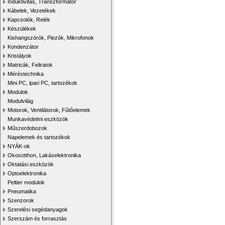
Induktivitás, Transzformátor
Kábelek, Vezetékek
Kapcsolók, Relék
Készülékek
Kishangszórók, Piezók, Mikrofonok
Kondenzátor
Kristályok
Matricák, Feliratok
Méréstechnika
Mini PC, ipari PC, tartozékok
Modulok
Modulvilág
Motorok, Ventilátorok, Fűtőelemek
Munkavédelmi eszközök
Műszerdobozok
Napelemek és tartozékok
NYÁK-ok
Okosotthon, Lakáselektronika
Oktatási eszközök
Optoelektronika
Peltier modulok
Pneumatika
Szenzorok
Szerelési segédanyagok
Szerszám és forrasztás