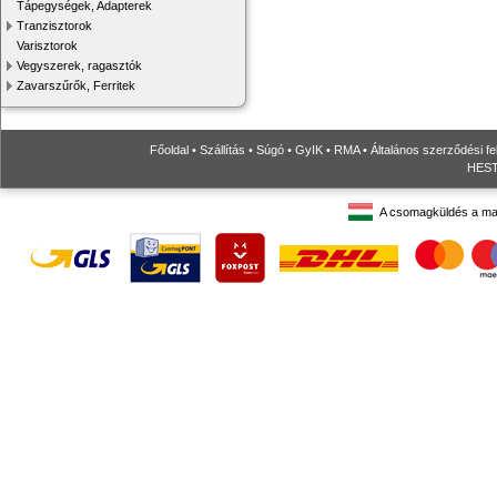
Tápegységek, Adapterek
Tranzisztorok
Varisztorok
Vegyszerek, ragasztók
Zavarszűrők, Ferritek
Főoldal
•
Szállítás
•
Súgó
•
GyIK
•
RMA
•
Általános szerződési fe
HESTO
A csomagküldés a ma