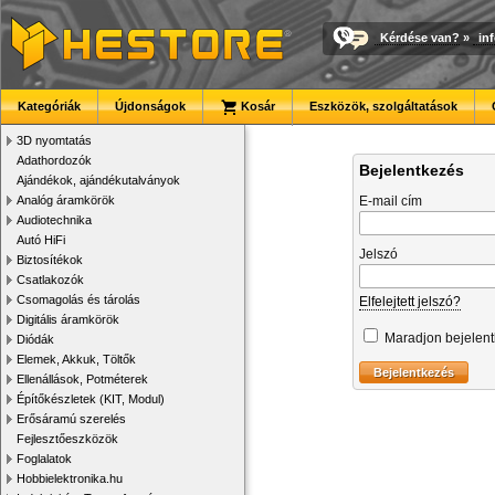
Kérdése van?
»
in
Kategóriák
Újdonságok
Kosár
Eszközök, szolgáltatások
3D nyomtatás
Adathordozók
Bejelentkezés
Ajándékok, ajándékutalványok
Analóg áramkörök
E-mail cím
Audiotechnika
Autó HiFi
Jelszó
Biztosítékok
Csatlakozók
Csomagolás és tárolás
Elfelejtett jelszó?
Digitális áramkörök
Maradjon bejelen
Diódák
Elemek, Akkuk, Töltők
Ellenállások, Potméterek
Építőkészletek (KIT, Modul)
Erősáramú szerelés
Fejlesztőeszközök
Foglalatok
Hobbielektronika.hu