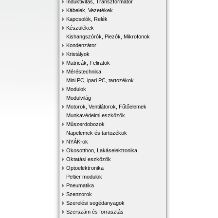
Induktivitás, Transzformátor
Kábelek, Vezetékek
Kapcsolók, Relék
Készülékek
Kishangszórók, Piezók, Mikrofonok
Kondenzátor
Kristályok
Matricák, Feliratok
Méréstechnika
Mini PC, ipari PC, tartozékok
Modulok
Modulvilág
Motorok, Ventilátorok, Fűtőelemek
Munkavédelmi eszközök
Műszerdobozok
Napelemek és tartozékok
NYÁK-ok
Okosotthon, Lakáselektronika
Oktatási eszközök
Optoelektronika
Peltier modulok
Pneumatika
Szenzorok
Szerelési segédanyagok
Szerszám és forrasztás