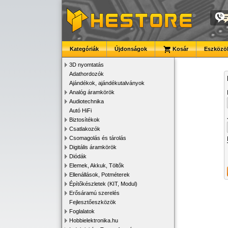
Kategóriák
Újdonságok
Kosár
Eszközök
3D nyomtatás
Adathordozók
Ajándékok, ajándékutalványok
Analóg áramkörök
Audiotechnika
Autó HiFi
Biztosítékok
Csatlakozók
Csomagolás és tárolás
Digitális áramkörök
Diódák
Elemek, Akkuk, Töltők
Ellenállások, Potméterek
Építőkészletek (KIT, Modul)
Erősáramú szerelés
Fejlesztőeszközök
Foglalatok
Hobbielektronika.hu