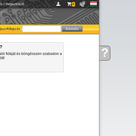
és
|
Regisztráció
0
ípus/Kifejezés:
a?
?
Kérdése
álói fiókját és böngésszen szabadon a
van
tt!