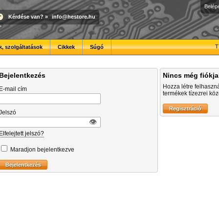
Belép
Kérdése van?
»
info@hestore.hu
T
, szolgáltatások
Cikkek
Súgó
Bejelentkezés
Nincs még fiókj
Hozza létre felhaszn
E-mail cím
termékek tízezrei közö
Jelszó
👁︎
Elfelejtett jelszó?
Maradjon bejelentkezve