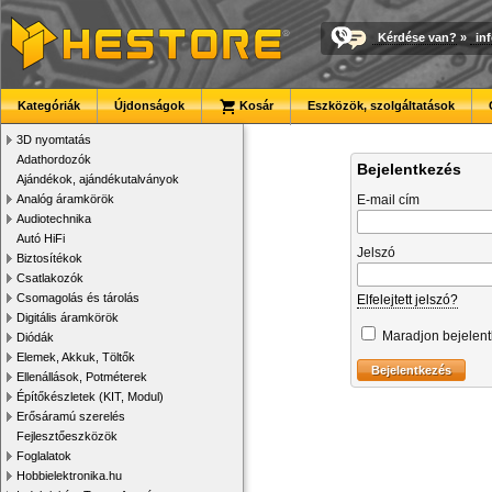
Kérdése van?
»
in
Kategóriák
Újdonságok
Kosár
Eszközök, szolgáltatások
3D nyomtatás
Adathordozók
Bejelentkezés
Ajándékok, ajándékutalványok
Analóg áramkörök
E-mail cím
Audiotechnika
Autó HiFi
Jelszó
Biztosítékok
Csatlakozók
Csomagolás és tárolás
Elfelejtett jelszó?
Digitális áramkörök
Maradjon bejelen
Diódák
Elemek, Akkuk, Töltők
Ellenállások, Potméterek
Építőkészletek (KIT, Modul)
Erősáramú szerelés
Fejlesztőeszközök
Foglalatok
Hobbielektronika.hu