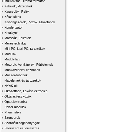
Induktivitás, Transzformátor
Kábelek, Vezetékek
Kapcsolók, Relék
Készülékek
Kishangszórók, Piezók, Mikrofonok
Kondenzátor
Kristályok
Matricák, Feliratok
Méréstechnika
Mini PC, ipari PC, tartozékok
Modulok
Modulvilág
Motorok, Ventilátorok, Fűtőelemek
Munkavédelmi eszközök
Műszerdobozok
Napelemek és tartozékok
NYÁK-ok
Okosotthon, Lakáselektronika
Oktatási eszközök
Optoelektronika
Peltier modulok
Pneumatika
Szenzorok
Szerelési segédanyagok
Szerszám és forrasztás