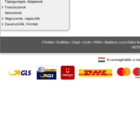
Tápegységek, Adapterek
Tranzisztorok
Varisztorok
Vegyszerek, ragasztók
Zavarszűrők, Ferritek
Főoldal
•
Szállítás
•
Súgó
•
GyIK
•
RMA
•
Általános szerződési fe
HESTO
A csomagküldés a ma